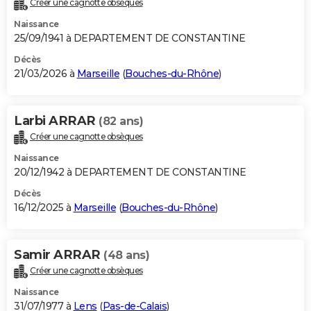
Créer une cagnotte obsèques
City break
Voyage de noces
Climat
Destinations
Voyage nature
Forum
+
PHOTO
Naissance
25/09/1941 à DEPARTEMENT DE CONSTANTINE
GUIDES D'ACHAT
Décès
21/03/2026 à
Marseille
(
Bouches-du-Rhône
)
BONS PLANS
CARTE DE VOEUX
Larbi ARRAR
(82 ans)
Carte Bonne année
Carte Pâques
Carte de Noël
Carte Saint-Valentin
Carte d'anniversaire
DICTIONNAIRE
Créer une cagnotte obsèques
Biographies
Expressions
Dictionnaire
Citations
Proverbes
PROGRAMME TV
Naissance
20/12/1942 à DEPARTEMENT DE CONSTANTINE
COPAINS D'AVANT
Décès
16/12/2025 à
Marseille
(
Bouches-du-Rhône
)
Se connecter
Collèges
Universités
Service militaire
S'inscrire
Lycées
Primaires
Entreprises
Avis de recherche
AVIS DE DÉCÈS
FORUM
Samir ARRAR
(48 ans)
Lifestyle
Sport
Television
Cinema
Bricolage
Culture
Auto
Voyage
Créer une cagnotte obsèques
Naissance
31/07/1977 à
Lens
(
Pas-de-Calais
)