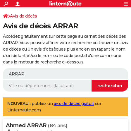
ACTUALITÉS
Connexion
S'inscrire
Avis de décès
Rechercher
Société
Education
Villes
Politique
Faits Divers
Monde
+
SPORT
Avis de décès ARRAR
Football
Cyclisme
Forum
Coupe du monde 2026
Tennis
Rugby
CULTURE
Accédez gratuitement sur cette page au carnet des décès des
TNT
Cinéma
Musique
Programme TV
Streaming
Sorties cinéma
+
ARRAR. Vous pouvez affiner votre recherche ou trouver un avis
FINANCE
de décès ou un avis d'obsèques plus ancien en tapant le nom
Impôts
Immobilier
Banque
Crédit
Retraite
Epargne
Risques naturels par ville
Assurance
AUTO
d'un défunt et/ou le nom ou le code postal d'une commune
dans le moteur de recherche ci-dessous.
Réserver un essai
Berlines
Forum auto
Essais
Citadines
SUV
+
HIGH-TECH
Meilleur smartphone
Ordinateurs
Guide high-tech
Mobiles
Internet
Jeux vidéo
+
BRICOLAGE
Aménagement intérieur
Cuisine
Jardinage
+
Forum
Extérieur
Salle de bains
Rangement
WEEK-END
Escapades
Expositions
Week-end nature
Guides de France
Patrimoine
Musées
+
LIFESTYLE
NOUVEAU :
publiez un
avis de décès gratuit
sur
Linternaute.com
Bien-être
Mode
+
Art de vivre
Loisirs
Modes de vie
SANTE
Ahmed ARRAR
Guide de la santé
Médicaments
+
Alimentation
Maladies
Sommeil
(84 ans)
VOYAGE