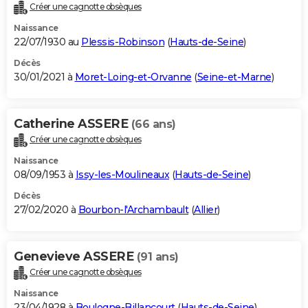
Créer une cagnotte obsèques
Naissance
22/07/1930 au
Plessis-Robinson
(
Hauts-de-Seine
)
Décès
30/01/2021 à
Moret-Loing-et-Orvanne
(
Seine-et-Marne
)
Catherine ASSERE
(66 ans)
Créer une cagnotte obsèques
Naissance
08/09/1953 à
Issy-les-Moulineaux
(
Hauts-de-Seine
)
Décès
27/02/2020 à
Bourbon-l'Archambault
(
Allier
)
Genevieve ASSERE
(91 ans)
Créer une cagnotte obsèques
Naissance
23/04/1928 à
Boulogne-Billancourt
(
Hauts-de-Seine
)