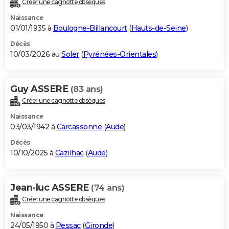
Créer une cagnotte obsèques
City break
Voyage de noces
Climat
Destinations
Voyage nature
Forum
+
PHOTO
Naissance
01/01/1935 à
Boulogne-Billancourt
(
Hauts-de-Seine
)
GUIDES D'ACHAT
Décès
10/03/2026 au
Soler
(
Pyrénées-Orientales
)
BONS PLANS
CARTE DE VOEUX
Guy ASSERE
(83 ans)
Carte Bonne année
Carte Pâques
Carte de Noël
Carte Saint-Valentin
Carte d'anniversaire
DICTIONNAIRE
Créer une cagnotte obsèques
Biographies
Expressions
Dictionnaire
Citations
Proverbes
PROGRAMME TV
Naissance
03/03/1942 à
Carcassonne
(
Aude
)
COPAINS D'AVANT
Décès
10/10/2025 à
Cazilhac
(
Aude
)
Se connecter
Collèges
Universités
Service militaire
S'inscrire
Lycées
Primaires
Entreprises
Avis de recherche
AVIS DE DÉCÈS
FORUM
Jean-luc ASSERE
(74 ans)
Lifestyle
Sport
Television
Cinema
Bricolage
Culture
Auto
Voyage
Créer une cagnotte obsèques
Naissance
24/05/1950 à
Pessac
(
Gironde
)