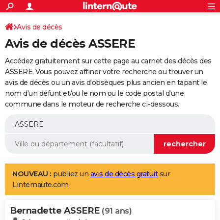
ACTUALITÉS
Connexion
S'inscrire
Avis de décès
Rechercher
Société
Education
Villes
Politique
Faits Divers
Monde
+
SPORT
Avis de décès ASSERE
Football
Cyclisme
Forum
Coupe du monde 2026
Tennis
Rugby
CULTURE
Accédez gratuitement sur cette page au carnet des décès des
TNT
Cinéma
Musique
Programme TV
Streaming
Sorties cinéma
+
ASSERE. Vous pouvez affiner votre recherche ou trouver un
FINANCE
avis de décès ou un avis d'obsèques plus ancien en tapant le
Impôts
Immobilier
Banque
Crédit
Retraite
Epargne
Risques naturels par ville
Assurance
AUTO
nom d'un défunt et/ou le nom ou le code postal d'une
commune dans le moteur de recherche ci-dessous.
Réserver un essai
Berlines
Forum auto
Essais
Citadines
SUV
+
HIGH-TECH
Meilleur smartphone
Ordinateurs
Guide high-tech
Mobiles
Internet
Jeux vidéo
+
BRICOLAGE
Aménagement intérieur
Cuisine
Jardinage
+
Forum
Extérieur
Salle de bains
Rangement
WEEK-END
Escapades
Expositions
Week-end nature
Guides de France
Patrimoine
Musées
+
LIFESTYLE
NOUVEAU :
publiez un
avis de décès gratuit
sur
Linternaute.com
Bien-être
Mode
+
Art de vivre
Loisirs
Modes de vie
SANTE
Bernadette ASSERE
Guide de la santé
Médicaments
+
Alimentation
Maladies
Sommeil
(91 ans)
VOYAGE