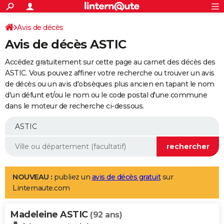
ACTUALITÉS
Connexion
S'inscrire
Avis de décès
Rechercher
Société
Education
Villes
Politique
Faits Divers
Monde
+
SPORT
Avis de décès ASTIC
Football
Cyclisme
Forum
Coupe du monde 2026
Tennis
Rugby
CULTURE
Accédez gratuitement sur cette page au carnet des décès des
TNT
Cinéma
Musique
Programme TV
Streaming
Sorties cinéma
+
ASTIC. Vous pouvez affiner votre recherche ou trouver un avis
FINANCE
de décès ou un avis d'obsèques plus ancien en tapant le nom
Impôts
Immobilier
Banque
Crédit
Retraite
Epargne
Risques naturels par ville
Assurance
AUTO
d'un défunt et/ou le nom ou le code postal d'une commune
dans le moteur de recherche ci-dessous.
Réserver un essai
Berlines
Forum auto
Essais
Citadines
SUV
+
HIGH-TECH
Meilleur smartphone
Ordinateurs
Guide high-tech
Mobiles
Internet
Jeux vidéo
+
BRICOLAGE
Aménagement intérieur
Cuisine
Jardinage
+
Forum
Extérieur
Salle de bains
Rangement
WEEK-END
Escapades
Expositions
Week-end nature
Guides de France
Patrimoine
Musées
+
LIFESTYLE
NOUVEAU :
publiez un
avis de décès gratuit
sur
Linternaute.com
Bien-être
Mode
+
Art de vivre
Loisirs
Modes de vie
SANTE
Madeleine ASTIC
Guide de la santé
Médicaments
+
Alimentation
Maladies
Sommeil
(92 ans)
VOYAGE