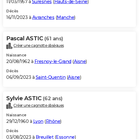
11/03/1957 à
Suresnes
(
Hauts-de-Seine
)
Décès
16/11/2023 à
Avranches
(
Manche
)
Pascal ASTIC
(61 ans)
Créer une cagnotte obsèques
Naissance
20/08/1962 à
Fresnoy-le-Grand
(
Aisne
)
Décès
06/09/2023 à
Saint-Quentin
(
Aisne
)
Sylvie ASTIC
(62 ans)
Créer une cagnotte obsèques
Naissance
29/12/1960 à
Lyon
(
Rhône
)
Décès
03/08/2023 à
Breuillet
(
Essonne
)