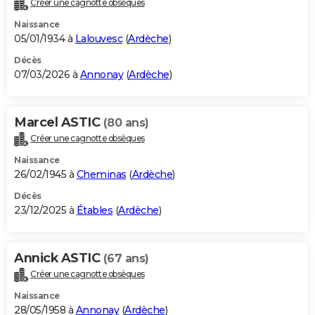
Créer une cagnotte obsèques
City break
Voyage de noces
Climat
Destinations
Voyage nature
Forum
+
PHOTO
Naissance
05/01/1934 à
Lalouvesc
(
Ardèche
)
GUIDES D'ACHAT
Décès
07/03/2026 à
Annonay
(
Ardèche
)
BONS PLANS
CARTE DE VOEUX
Marcel ASTIC
(80 ans)
Carte Bonne année
Carte Pâques
Carte de Noël
Carte Saint-Valentin
Carte d'anniversaire
DICTIONNAIRE
Créer une cagnotte obsèques
Biographies
Expressions
Dictionnaire
Citations
Proverbes
PROGRAMME TV
Naissance
26/02/1945 à
Cheminas
(
Ardèche
)
COPAINS D'AVANT
Décès
23/12/2025 à
Étables
(
Ardèche
)
Se connecter
Collèges
Universités
Service militaire
S'inscrire
Lycées
Primaires
Entreprises
Avis de recherche
AVIS DE DÉCÈS
FORUM
Annick ASTIC
(67 ans)
Lifestyle
Sport
Television
Cinema
Bricolage
Culture
Auto
Voyage
Créer une cagnotte obsèques
Naissance
28/05/1958 à
Annonay
(
Ardèche
)