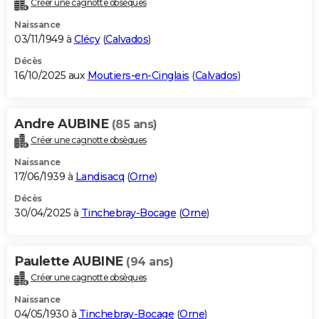
Créer une cagnotte obsèques
City break
Voyage de noces
Climat
Destinations
Voyage nature
Forum
+
PHOTO
Naissance
03/11/1949 à
Clécy
(
Calvados
)
GUIDES D'ACHAT
Décès
16/10/2025 aux
Moutiers-en-Cinglais
(
Calvados
)
BONS PLANS
CARTE DE VOEUX
Andre AUBINE
(85 ans)
Carte Bonne année
Carte Pâques
Carte de Noël
Carte Saint-Valentin
Carte d'anniversaire
DICTIONNAIRE
Créer une cagnotte obsèques
Biographies
Expressions
Dictionnaire
Citations
Proverbes
PROGRAMME TV
Naissance
17/06/1939 à
Landisacq
(
Orne
)
COPAINS D'AVANT
Décès
30/04/2025 à
Tinchebray-Bocage
(
Orne
)
Se connecter
Collèges
Universités
Service militaire
S'inscrire
Lycées
Primaires
Entreprises
Avis de recherche
AVIS DE DÉCÈS
FORUM
Paulette AUBINE
(94 ans)
Lifestyle
Sport
Television
Cinema
Bricolage
Culture
Auto
Voyage
Créer une cagnotte obsèques
Naissance
04/05/1930 à
Tinchebray-Bocage
(
Orne
)