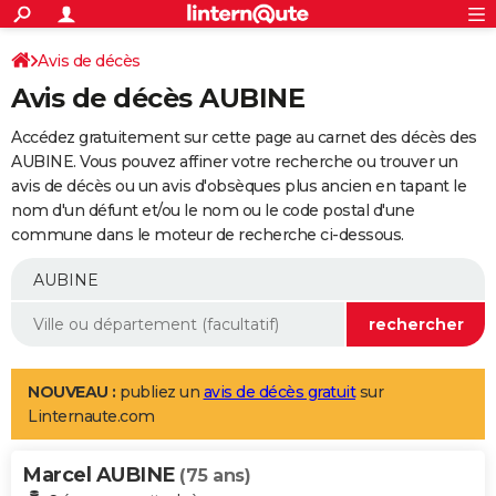
ACTUALITÉS
Connexion
S'inscrire
Avis de décès
Rechercher
Société
Education
Villes
Politique
Faits Divers
Monde
+
SPORT
Avis de décès AUBINE
Football
Cyclisme
Forum
Coupe du monde 2026
Tennis
Rugby
CULTURE
Accédez gratuitement sur cette page au carnet des décès des
TNT
Cinéma
Musique
Programme TV
Streaming
Sorties cinéma
+
AUBINE. Vous pouvez affiner votre recherche ou trouver un
FINANCE
avis de décès ou un avis d'obsèques plus ancien en tapant le
Impôts
Immobilier
Banque
Crédit
Retraite
Epargne
Risques naturels par ville
Assurance
AUTO
nom d'un défunt et/ou le nom ou le code postal d'une
commune dans le moteur de recherche ci-dessous.
Réserver un essai
Berlines
Forum auto
Essais
Citadines
SUV
+
HIGH-TECH
Meilleur smartphone
Ordinateurs
Guide high-tech
Mobiles
Internet
Jeux vidéo
+
BRICOLAGE
Aménagement intérieur
Cuisine
Jardinage
+
Forum
Extérieur
Salle de bains
Rangement
WEEK-END
Escapades
Expositions
Week-end nature
Guides de France
Patrimoine
Musées
+
LIFESTYLE
NOUVEAU :
publiez un
avis de décès gratuit
sur
Linternaute.com
Bien-être
Mode
+
Art de vivre
Loisirs
Modes de vie
SANTE
Marcel AUBINE
Guide de la santé
Médicaments
+
Alimentation
Maladies
Sommeil
(75 ans)
VOYAGE