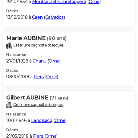
19/10/1934 à
Montsecret-Clairefougère
(
Orne
)
Décès
13/12/2018 à
Caen
(
Calvados
)
Marie AUBINE
(90 ans)
Créer une cagnotte obsèques
Naissance
27/01/1928 à
Chanu
(
Orne
)
Décès
08/10/2018 à
Flers
(
Orne
)
Gilbert AUBINE
(71 ans)
Créer une cagnotte obsèques
Naissance
10/11/1946 à
Landisacq
(
Orne
)
Décès
21/05/2018 à
Flers
(
Orne
)