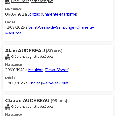
Créer une cagnotte obsèques
City break
Voyage de noces
Climat
Destinations
Voyage nature
Forum
+
PHOTO
Naissance
01/03/1952 à
Jonzac
(
Charente-Maritime
)
GUIDES D'ACHAT
Décès
12/08/2025 à
Saint-Genis-de-Saintonge
(
Charente-
BONS PLANS
Maritime
)
CARTE DE VOEUX
Carte Bonne année
Carte Pâques
Carte de Noël
Carte Saint-Valentin
Carte d'anniversaire
DICTIONNAIRE
Alain AUDEBEAU
(80 ans)
Créer une cagnotte obsèques
Biographies
Expressions
Dictionnaire
Citations
Proverbes
PROGRAMME TV
Naissance
COPAINS D'AVANT
29/06/1945 à
Mauléon
(
Deux-Sèvres
)
Décès
Se connecter
Collèges
Universités
Service militaire
S'inscrire
Lycées
Primaires
Entreprises
Avis de recherche
AVIS DE DÉCÈS
12/08/2025 à
Cholet
(
Maine-et-Loire
)
FORUM
Lifestyle
Sport
Television
Cinema
Bricolage
Culture
Auto
Voyage
Claude AUDEBEAU
(95 ans)
Créer une cagnotte obsèques
Naissance