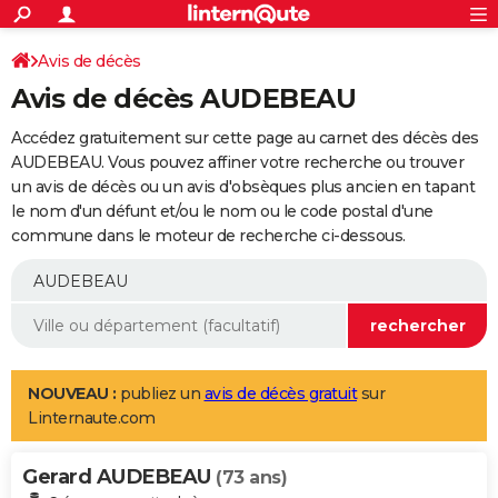
ACTUALITÉS
Connexion
S'inscrire
Avis de décès
Rechercher
Société
Education
Villes
Politique
Faits Divers
Monde
+
SPORT
Avis de décès AUDEBEAU
Football
Cyclisme
Forum
Coupe du monde 2026
Tennis
Rugby
CULTURE
Accédez gratuitement sur cette page au carnet des décès des
TNT
Cinéma
Musique
Programme TV
Streaming
Sorties cinéma
+
AUDEBEAU. Vous pouvez affiner votre recherche ou trouver
FINANCE
un avis de décès ou un avis d'obsèques plus ancien en tapant
Impôts
Immobilier
Banque
Crédit
Retraite
Epargne
Risques naturels par ville
Assurance
AUTO
le nom d'un défunt et/ou le nom ou le code postal d'une
commune dans le moteur de recherche ci-dessous.
Réserver un essai
Berlines
Forum auto
Essais
Citadines
SUV
+
HIGH-TECH
Meilleur smartphone
Ordinateurs
Guide high-tech
Mobiles
Internet
Jeux vidéo
+
BRICOLAGE
Aménagement intérieur
Cuisine
Jardinage
+
Forum
Extérieur
Salle de bains
Rangement
WEEK-END
Escapades
Expositions
Week-end nature
Guides de France
Patrimoine
Musées
+
LIFESTYLE
NOUVEAU :
publiez un
avis de décès gratuit
sur
Linternaute.com
Bien-être
Mode
+
Art de vivre
Loisirs
Modes de vie
SANTE
Gerard AUDEBEAU
Guide de la santé
Médicaments
+
Alimentation
Maladies
Sommeil
(73 ans)
VOYAGE