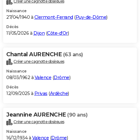
Créer une cagnotte obsèques
City break
Voyage de noces
Climat
Destinations
Voyage nature
Forum
+
PHOTO
Naissance
27/04/1940 à
Clermont-Ferrand
(
Puy-de-Dôme
)
GUIDES D'ACHAT
Décès
11/05/2026 à
Dijon
(
Côte-d'Or
)
BONS PLANS
CARTE DE VOEUX
Chantal AURENCHE
(63 ans)
Carte Bonne année
Carte Pâques
Carte de Noël
Carte Saint-Valentin
Carte d'anniversaire
DICTIONNAIRE
Créer une cagnotte obsèques
Biographies
Expressions
Dictionnaire
Citations
Proverbes
PROGRAMME TV
Naissance
08/03/1962 à
Valence
(
Drôme
)
COPAINS D'AVANT
Décès
12/09/2025 à
Privas
(
Ardèche
)
Se connecter
Collèges
Universités
Service militaire
S'inscrire
Lycées
Primaires
Entreprises
Avis de recherche
AVIS DE DÉCÈS
FORUM
Jeannine AURENCHE
(90 ans)
Lifestyle
Sport
Television
Cinema
Bricolage
Culture
Auto
Voyage
Créer une cagnotte obsèques
Naissance
16/12/1934 à
Valence
(
Drôme
)