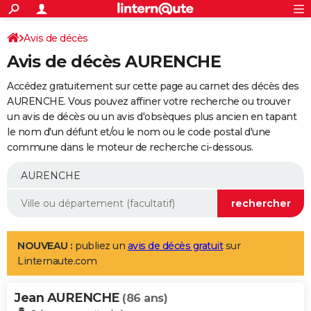
ACTUALITÉS
Connexion
S'inscrire
Avis de décès
Rechercher
Société
Education
Villes
Politique
Faits Divers
Monde
+
SPORT
Avis de décès AURENCHE
Football
Cyclisme
Forum
Coupe du monde 2026
Tennis
Rugby
CULTURE
Accédez gratuitement sur cette page au carnet des décès des
TNT
Cinéma
Musique
Programme TV
Streaming
Sorties cinéma
+
AURENCHE. Vous pouvez affiner votre recherche ou trouver
FINANCE
un avis de décès ou un avis d'obsèques plus ancien en tapant
Impôts
Immobilier
Banque
Crédit
Retraite
Epargne
Risques naturels par ville
Assurance
AUTO
le nom d'un défunt et/ou le nom ou le code postal d'une
commune dans le moteur de recherche ci-dessous.
Réserver un essai
Berlines
Forum auto
Essais
Citadines
SUV
+
HIGH-TECH
Meilleur smartphone
Ordinateurs
Guide high-tech
Mobiles
Internet
Jeux vidéo
+
BRICOLAGE
Aménagement intérieur
Cuisine
Jardinage
+
Forum
Extérieur
Salle de bains
Rangement
WEEK-END
Escapades
Expositions
Week-end nature
Guides de France
Patrimoine
Musées
+
LIFESTYLE
NOUVEAU :
publiez un
avis de décès gratuit
sur
Linternaute.com
Bien-être
Mode
+
Art de vivre
Loisirs
Modes de vie
SANTE
Jean AURENCHE
Guide de la santé
Médicaments
+
Alimentation
Maladies
Sommeil
(86 ans)
VOYAGE