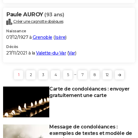
Paule AUROY
(93 ans)
Créer une cagnotte obsèques
Naissance
07/12/1927 à
Grenoble
(
Isère
)
Décès
27/11/2021 à la
Valette-du-Var
(
Var
)
...
1
2
3
4
5
7
8
12
Carte de condoléances : envoyer
gratuitement une carte
Message de condoléances :
exemples de textes et modèle de