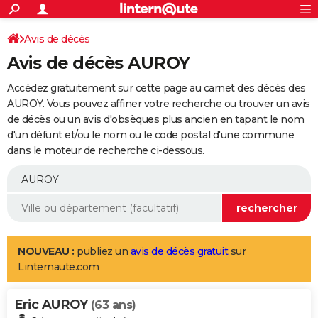
ACTUALITÉS
Connexion
S'inscrire
Avis de décès
Rechercher
Société
Education
Villes
Politique
Faits Divers
Monde
+
SPORT
Avis de décès AUROY
Football
Cyclisme
Forum
Coupe du monde 2026
Tennis
Rugby
CULTURE
Accédez gratuitement sur cette page au carnet des décès des
TNT
Cinéma
Musique
Programme TV
Streaming
Sorties cinéma
+
AUROY. Vous pouvez affiner votre recherche ou trouver un avis
FINANCE
de décès ou un avis d'obsèques plus ancien en tapant le nom
Impôts
Immobilier
Banque
Crédit
Retraite
Epargne
Risques naturels par ville
Assurance
AUTO
d'un défunt et/ou le nom ou le code postal d'une commune
dans le moteur de recherche ci-dessous.
Réserver un essai
Berlines
Forum auto
Essais
Citadines
SUV
+
HIGH-TECH
Meilleur smartphone
Ordinateurs
Guide high-tech
Mobiles
Internet
Jeux vidéo
+
BRICOLAGE
Aménagement intérieur
Cuisine
Jardinage
+
Forum
Extérieur
Salle de bains
Rangement
WEEK-END
Escapades
Expositions
Week-end nature
Guides de France
Patrimoine
Musées
+
LIFESTYLE
NOUVEAU :
publiez un
avis de décès gratuit
sur
Linternaute.com
Bien-être
Mode
+
Art de vivre
Loisirs
Modes de vie
SANTE
Eric AUROY
Guide de la santé
Médicaments
+
Alimentation
Maladies
Sommeil
(63 ans)
VOYAGE