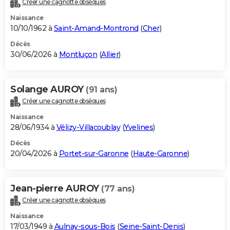
Créer une cagnotte obsèques
City break
Voyage de noces
Climat
Destinations
Voyage nature
Forum
+
PHOTO
Naissance
10/10/1962 à
Saint-Amand-Montrond
(
Cher
)
GUIDES D'ACHAT
Décès
30/06/2026 à
Montluçon
(
Allier
)
BONS PLANS
CARTE DE VOEUX
Solange AUROY
(91 ans)
Carte Bonne année
Carte Pâques
Carte de Noël
Carte Saint-Valentin
Carte d'anniversaire
DICTIONNAIRE
Créer une cagnotte obsèques
Biographies
Expressions
Dictionnaire
Citations
Proverbes
PROGRAMME TV
Naissance
28/06/1934 à
Vélizy-Villacoublay
(
Yvelines
)
COPAINS D'AVANT
Décès
20/04/2026 à
Portet-sur-Garonne
(
Haute-Garonne
)
Se connecter
Collèges
Universités
Service militaire
S'inscrire
Lycées
Primaires
Entreprises
Avis de recherche
AVIS DE DÉCÈS
FORUM
Jean-pierre AUROY
(77 ans)
Lifestyle
Sport
Television
Cinema
Bricolage
Culture
Auto
Voyage
Créer une cagnotte obsèques
Naissance
17/03/1949 à
Aulnay-sous-Bois
(
Seine-Saint-Denis
)