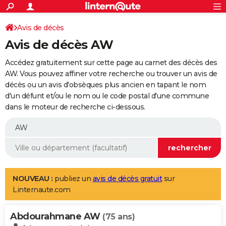
ACTUALITÉS
Connexion
S'inscrire
Avis de décès
Rechercher
Société
Education
Villes
Politique
Faits Divers
Monde
+
SPORT
Avis de décès AW
Football
Cyclisme
Forum
Coupe du monde 2026
Tennis
Rugby
CULTURE
Accédez gratuitement sur cette page au carnet des décès des
TNT
Cinéma
Musique
Programme TV
Streaming
Sorties cinéma
+
AW. Vous pouvez affiner votre recherche ou trouver un avis de
FINANCE
décès ou un avis d'obsèques plus ancien en tapant le nom
Impôts
Immobilier
Banque
Crédit
Retraite
Epargne
Risques naturels par ville
Assurance
AUTO
d'un défunt et/ou le nom ou le code postal d'une commune
dans le moteur de recherche ci-dessous.
Réserver un essai
Berlines
Forum auto
Essais
Citadines
SUV
+
HIGH-TECH
Meilleur smartphone
Ordinateurs
Guide high-tech
Mobiles
Internet
Jeux vidéo
+
BRICOLAGE
Aménagement intérieur
Cuisine
Jardinage
+
Forum
Extérieur
Salle de bains
Rangement
WEEK-END
Escapades
Expositions
Week-end nature
Guides de France
Patrimoine
Musées
+
LIFESTYLE
NOUVEAU :
publiez un
avis de décès gratuit
sur
Linternaute.com
Bien-être
Mode
+
Art de vivre
Loisirs
Modes de vie
SANTE
Abdourahmane AW
Guide de la santé
Médicaments
+
Alimentation
Maladies
Sommeil
(75 ans)
VOYAGE