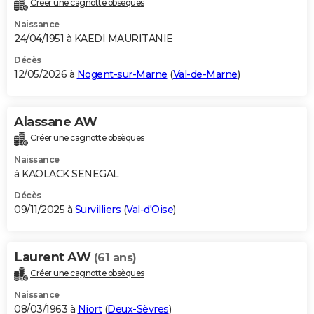
Créer une cagnotte obsèques
City break
Voyage de noces
Climat
Destinations
Voyage nature
Forum
+
PHOTO
Naissance
24/04/1951 à KAEDI MAURITANIE
GUIDES D'ACHAT
Décès
12/05/2026 à
Nogent-sur-Marne
(
Val-de-Marne
)
BONS PLANS
CARTE DE VOEUX
Alassane AW
Carte Bonne année
Carte Pâques
Carte de Noël
Carte Saint-Valentin
Carte d'anniversaire
DICTIONNAIRE
Créer une cagnotte obsèques
Biographies
Expressions
Dictionnaire
Citations
Proverbes
PROGRAMME TV
Naissance
à KAOLACK SENEGAL
COPAINS D'AVANT
Décès
09/11/2025 à
Survilliers
(
Val-d'Oise
)
Se connecter
Collèges
Universités
Service militaire
S'inscrire
Lycées
Primaires
Entreprises
Avis de recherche
AVIS DE DÉCÈS
FORUM
Laurent AW
(61 ans)
Lifestyle
Sport
Television
Cinema
Bricolage
Culture
Auto
Voyage
Créer une cagnotte obsèques
Naissance
08/03/1963 à
Niort
(
Deux-Sèvres
)