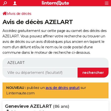
ACTUALITÉS
Connexion
S'inscrire
Avis de décès
Rechercher
Société
Education
Villes
Politique
Faits Divers
Monde
+
SPORT
Avis de décès AZELART
Football
Cyclisme
Forum
Coupe du monde 2026
Tennis
Rugby
CULTURE
Accédez gratuitement sur cette page au carnet des décès des
TNT
Cinéma
Musique
Programme TV
Streaming
Sorties cinéma
+
AZELART. Vous pouvez affiner votre recherche ou trouver un
FINANCE
avis de décès ou un avis d'obsèques plus ancien en tapant le
Impôts
Immobilier
Banque
Crédit
Retraite
Epargne
Risques naturels par ville
Assurance
AUTO
nom d'un défunt et/ou le nom ou le code postal d'une
commune dans le moteur de recherche ci-dessous.
Réserver un essai
Berlines
Forum auto
Essais
Citadines
SUV
+
HIGH-TECH
Meilleur smartphone
Ordinateurs
Guide high-tech
Mobiles
Internet
Jeux vidéo
+
BRICOLAGE
Aménagement intérieur
Cuisine
Jardinage
+
Forum
Extérieur
Salle de bains
Rangement
WEEK-END
Escapades
Expositions
Week-end nature
Guides de France
Patrimoine
Musées
+
LIFESTYLE
NOUVEAU :
publiez un
avis de décès gratuit
sur
Linternaute.com
Bien-être
Mode
+
Art de vivre
Loisirs
Modes de vie
SANTE
Genevieve AZELART
Guide de la santé
Médicaments
+
Alimentation
Maladies
Sommeil
(86 ans)
VOYAGE