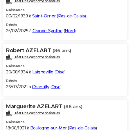
Créer une cagnotte obsèques
City break
Voyage de noces
Climat
Destinations
Voyage nature
Forum
+
PHOTO
Naissance
03/02/1939 à
Saint-Omer
(
Pas-de-Calais
)
GUIDES D'ACHAT
Décès
25/02/2025 à
Grande-Synthe
(
Nord
)
BONS PLANS
CARTE DE VOEUX
Robert AZELART
(86 ans)
Carte Bonne année
Carte Pâques
Carte de Noël
Carte Saint-Valentin
Carte d'anniversaire
DICTIONNAIRE
Créer une cagnotte obsèques
Biographies
Expressions
Dictionnaire
Citations
Proverbes
PROGRAMME TV
Naissance
30/08/1934 à
Laigneville
(
Oise
)
COPAINS D'AVANT
Décès
26/07/2021 à
Chantilly
(
Oise
)
Se connecter
Collèges
Universités
Service militaire
S'inscrire
Lycées
Primaires
Entreprises
Avis de recherche
AVIS DE DÉCÈS
FORUM
Marguerite AZELART
(88 ans)
Lifestyle
Sport
Television
Cinema
Bricolage
Culture
Auto
Voyage
Créer une cagnotte obsèques
Naissance
18/06/1931 à
Boulogne-sur-Mer
(
Pas-de-Calais
)