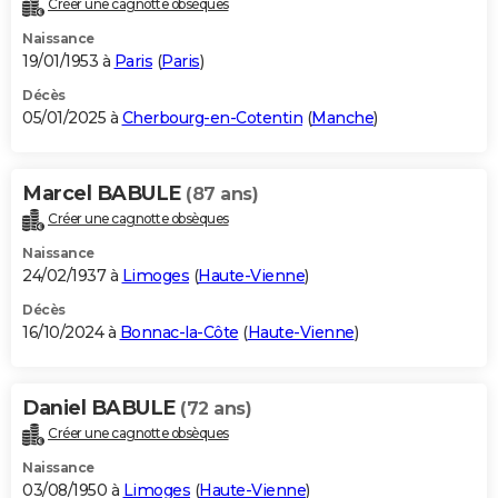
Créer une cagnotte obsèques
City break
Voyage de noces
Climat
Destinations
Voyage nature
Forum
+
PHOTO
Naissance
19/01/1953 à
Paris
(
Paris
)
GUIDES D'ACHAT
Décès
05/01/2025 à
Cherbourg-en-Cotentin
(
Manche
)
BONS PLANS
CARTE DE VOEUX
Marcel BABULE
(87 ans)
Carte Bonne année
Carte Pâques
Carte de Noël
Carte Saint-Valentin
Carte d'anniversaire
DICTIONNAIRE
Créer une cagnotte obsèques
Biographies
Expressions
Dictionnaire
Citations
Proverbes
PROGRAMME TV
Naissance
24/02/1937 à
Limoges
(
Haute-Vienne
)
COPAINS D'AVANT
Décès
16/10/2024 à
Bonnac-la-Côte
(
Haute-Vienne
)
Se connecter
Collèges
Universités
Service militaire
S'inscrire
Lycées
Primaires
Entreprises
Avis de recherche
AVIS DE DÉCÈS
FORUM
Daniel BABULE
(72 ans)
Lifestyle
Sport
Television
Cinema
Bricolage
Culture
Auto
Voyage
Créer une cagnotte obsèques
Naissance
03/08/1950 à
Limoges
(
Haute-Vienne
)