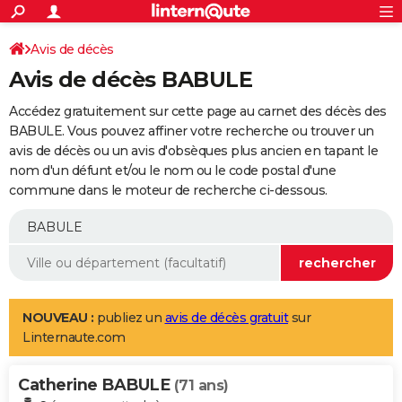
ACTUALITÉS
Connexion
S'inscrire
Avis de décès
Rechercher
Société
Education
Villes
Politique
Faits Divers
Monde
+
SPORT
Avis de décès BABULE
Football
Cyclisme
Forum
Coupe du monde 2026
Tennis
Rugby
CULTURE
Accédez gratuitement sur cette page au carnet des décès des
TNT
Cinéma
Musique
Programme TV
Streaming
Sorties cinéma
+
BABULE. Vous pouvez affiner votre recherche ou trouver un
FINANCE
avis de décès ou un avis d'obsèques plus ancien en tapant le
Impôts
Immobilier
Banque
Crédit
Retraite
Epargne
Risques naturels par ville
Assurance
AUTO
nom d'un défunt et/ou le nom ou le code postal d'une
commune dans le moteur de recherche ci-dessous.
Réserver un essai
Berlines
Forum auto
Essais
Citadines
SUV
+
HIGH-TECH
Meilleur smartphone
Ordinateurs
Guide high-tech
Mobiles
Internet
Jeux vidéo
+
BRICOLAGE
Aménagement intérieur
Cuisine
Jardinage
+
Forum
Extérieur
Salle de bains
Rangement
WEEK-END
Escapades
Expositions
Week-end nature
Guides de France
Patrimoine
Musées
+
LIFESTYLE
NOUVEAU :
publiez un
avis de décès gratuit
sur
Linternaute.com
Bien-être
Mode
+
Art de vivre
Loisirs
Modes de vie
SANTE
Catherine BABULE
Guide de la santé
Médicaments
+
Alimentation
Maladies
Sommeil
(71 ans)
VOYAGE