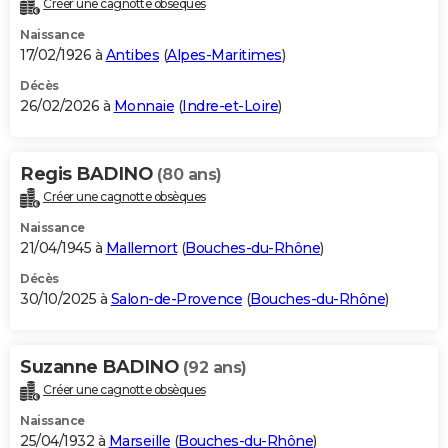
Créer une cagnotte obsèques
City break
Voyage de noces
Climat
Destinations
Voyage nature
Forum
+
PHOTO
Naissance
17/02/1926 à
Antibes
(
Alpes-Maritimes
)
GUIDES D'ACHAT
Décès
26/02/2026 à
Monnaie
(
Indre-et-Loire
)
BONS PLANS
CARTE DE VOEUX
Regis BADINO
(80 ans)
Carte Bonne année
Carte Pâques
Carte de Noël
Carte Saint-Valentin
Carte d'anniversaire
DICTIONNAIRE
Créer une cagnotte obsèques
Biographies
Expressions
Dictionnaire
Citations
Proverbes
PROGRAMME TV
Naissance
21/04/1945 à
Mallemort
(
Bouches-du-Rhône
)
COPAINS D'AVANT
Décès
30/10/2025 à
Salon-de-Provence
(
Bouches-du-Rhône
)
Se connecter
Collèges
Universités
Service militaire
S'inscrire
Lycées
Primaires
Entreprises
Avis de recherche
AVIS DE DÉCÈS
FORUM
Suzanne BADINO
(92 ans)
Lifestyle
Sport
Television
Cinema
Bricolage
Culture
Auto
Voyage
Créer une cagnotte obsèques
Naissance
25/04/1932 à
Marseille
(
Bouches-du-Rhône
)