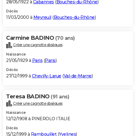
28/05/1922 à
Cabannes
(
Bouches-du-Rhône
)
Décès
11/03/2000 à
Meyreuil
(
Bouches-du-Rhône
)
Carmine BADINO
(70 ans)
Créer une cagnotte obsèques
Naissance
21/05/1929 à
Paris
(
Paris
)
Décès
27/12/1999 à
Chevilly-Larue
(
Val-de-Marne
)
Teresa BADINO
(91 ans)
Créer une cagnotte obsèques
Naissance
12/12/1908 à PINEROLO ITALIE
Décès
15/12/1999 à
Rambouillet
(
Yvelines
)