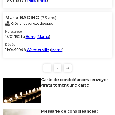
18/09/1995 à
Paris
(
Paris
)
Marie BADINO
(73 ans)
Créer une cagnotte obsèques
Naissance
15/01/1921 à
Berru
(
Marne
)
Décès
11/04/1994 à
Warmeriville
(
Marne
)
1
2
Carte de condoléances : envoyer
gratuitement une carte
Message de condoléances :