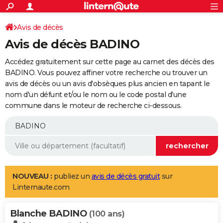
ACTUALITÉS
Connexion
S'inscrire
Avis de décès
Rechercher
Société
Education
Villes
Politique
Faits Divers
Monde
+
SPORT
Avis de décès BADINO
Football
Cyclisme
Forum
Coupe du monde 2026
Tennis
Rugby
CULTURE
Accédez gratuitement sur cette page au carnet des décès des
TNT
Cinéma
Musique
Programme TV
Streaming
Sorties cinéma
+
BADINO. Vous pouvez affiner votre recherche ou trouver un
FINANCE
avis de décès ou un avis d'obsèques plus ancien en tapant le
Impôts
Immobilier
Banque
Crédit
Retraite
Epargne
Risques naturels par ville
Assurance
AUTO
nom d'un défunt et/ou le nom ou le code postal d'une
commune dans le moteur de recherche ci-dessous.
Réserver un essai
Berlines
Forum auto
Essais
Citadines
SUV
+
HIGH-TECH
Meilleur smartphone
Ordinateurs
Guide high-tech
Mobiles
Internet
Jeux vidéo
+
BRICOLAGE
Aménagement intérieur
Cuisine
Jardinage
+
Forum
Extérieur
Salle de bains
Rangement
WEEK-END
Escapades
Expositions
Week-end nature
Guides de France
Patrimoine
Musées
+
LIFESTYLE
NOUVEAU :
publiez un
avis de décès gratuit
sur
Linternaute.com
Bien-être
Mode
+
Art de vivre
Loisirs
Modes de vie
SANTE
Blanche BADINO
Guide de la santé
Médicaments
+
Alimentation
Maladies
Sommeil
(100 ans)
VOYAGE