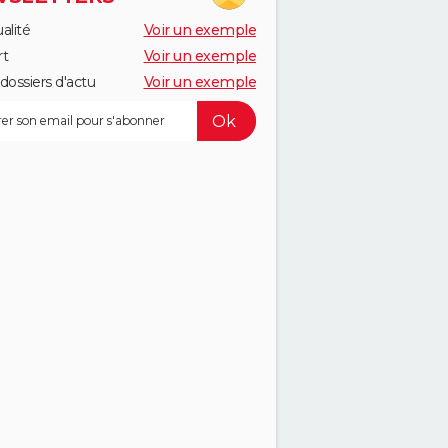
alité
Voir un exemple
rt
Voir un exemple
dossiers d'actu
Voir un exemple