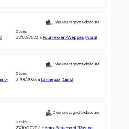
Créer une cagnotte obsèques
Décès
s
)
07/02/2023 à
Fournes-en-Weppes
(
Nord
)
Créer une cagnotte obsèques
Décès
int-
21/01/2023 à
Lannepax
(
Gers
)
Créer une cagnotte obsèques
Décès
27/10/2022 à
Hénin-Beaumont
(
Pas-de-