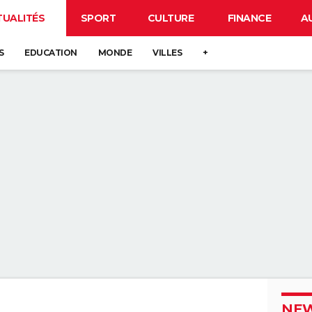
TUALITÉS
SPORT
CULTURE
FINANCE
A
S
EDUCATION
MONDE
VILLES
+
NEW