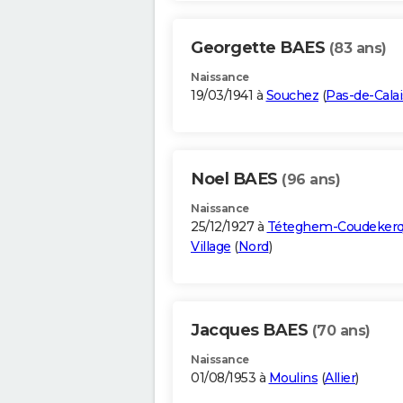
Georgette BAES
(83 ans)
Naissance
19/03/1941 à
Souchez
(
Pas-de-Calai
Noel BAES
(96 ans)
Naissance
25/12/1927 à
Téteghem-Coudekerq
Village
(
Nord
)
Jacques BAES
(70 ans)
Naissance
01/08/1953 à
Moulins
(
Allier
)