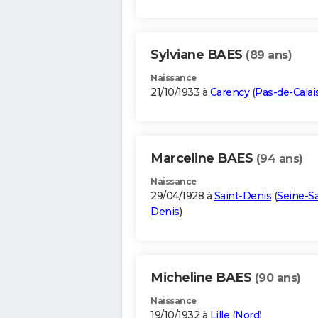
Sylviane BAES
(89 ans)
Naissance
21/10/1933 à
Carency
(
Pas-de-Calai
Marceline BAES
(94 ans)
Naissance
29/04/1928 à
Saint-Denis
(
Seine-Sa
Denis
)
Micheline BAES
(90 ans)
Naissance
19/10/1932 à
Lille
(
Nord
)