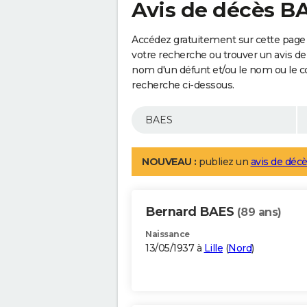
Avis de décès B
Accédez gratuitement sur cette page 
votre recherche ou trouver un avis de
nom d'un défunt et/ou le nom ou le 
recherche ci-dessous.
NOUVEAU :
publiez un
avis de décè
Bernard BAES
(89 ans)
Naissance
13/05/1937 à
Lille
(
Nord
)