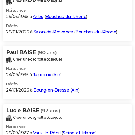
Créer une cagnotte obsèques
City break
Voyage de noces
Climat
Destinations
Voyage nature
Forum
+
PHOTO
Naissance
29/06/1935 à
Arles
(
Bouches-du-Rhône
)
GUIDES D'ACHAT
Décès
29/01/2026 à
Salon-de-Provence
(
Bouches-du-Rhône
)
BONS PLANS
CARTE DE VOEUX
Paul BAISE
(90 ans)
Carte Bonne année
Carte Pâques
Carte de Noël
Carte Saint-Valentin
Carte d'anniversaire
DICTIONNAIRE
Créer une cagnotte obsèques
Biographies
Expressions
Dictionnaire
Citations
Proverbes
PROGRAMME TV
Naissance
24/09/1935 à
Jujurieux
(
Ain
)
COPAINS D'AVANT
Décès
24/01/2026 à
Bourg-en-Bresse
(
Ain
)
Se connecter
Collèges
Universités
Service militaire
S'inscrire
Lycées
Primaires
Entreprises
Avis de recherche
AVIS DE DÉCÈS
FORUM
Lucie BAISE
(97 ans)
Lifestyle
Sport
Television
Cinema
Bricolage
Culture
Auto
Voyage
Créer une cagnotte obsèques
Naissance
29/09/1927 à
Vaux-le-Pénil
(
Seine-et-Marne
)