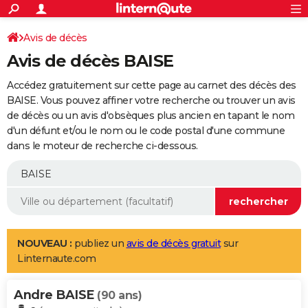
ACTUALITÉS
Connexion
S'inscrire
Avis de décès
Rechercher
Société
Education
Villes
Politique
Faits Divers
Monde
+
SPORT
Avis de décès BAISE
Football
Cyclisme
Forum
Coupe du monde 2026
Tennis
Rugby
CULTURE
Accédez gratuitement sur cette page au carnet des décès des
TNT
Cinéma
Musique
Programme TV
Streaming
Sorties cinéma
+
BAISE. Vous pouvez affiner votre recherche ou trouver un avis
FINANCE
de décès ou un avis d'obsèques plus ancien en tapant le nom
Impôts
Immobilier
Banque
Crédit
Retraite
Epargne
Risques naturels par ville
Assurance
AUTO
d'un défunt et/ou le nom ou le code postal d'une commune
dans le moteur de recherche ci-dessous.
Réserver un essai
Berlines
Forum auto
Essais
Citadines
SUV
+
HIGH-TECH
Meilleur smartphone
Ordinateurs
Guide high-tech
Mobiles
Internet
Jeux vidéo
+
BRICOLAGE
Aménagement intérieur
Cuisine
Jardinage
+
Forum
Extérieur
Salle de bains
Rangement
WEEK-END
Escapades
Expositions
Week-end nature
Guides de France
Patrimoine
Musées
+
LIFESTYLE
NOUVEAU :
publiez un
avis de décès gratuit
sur
Linternaute.com
Bien-être
Mode
+
Art de vivre
Loisirs
Modes de vie
SANTE
Andre BAISE
Guide de la santé
Médicaments
+
Alimentation
Maladies
Sommeil
(90 ans)
VOYAGE