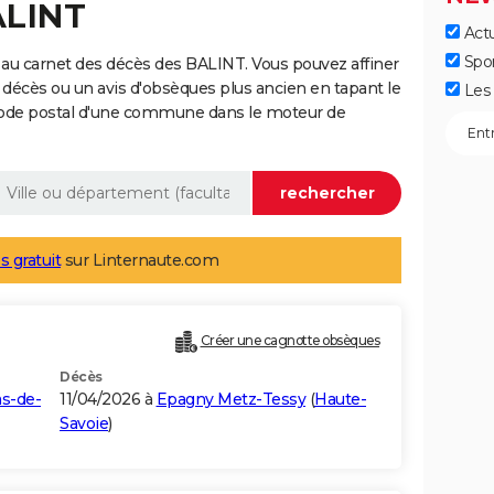
ALINT
Actu
Spo
au carnet des décès des BALINT. Vous pouvez affiner
 décès ou un avis d'obsèques plus ancien en tapant le
Les 
code postal d'une commune dans le moteur de
s gratuit
sur Linternaute.com
Créer une cagnotte obsèques
Décès
s-de-
11/04/2026 à
Epagny Metz-Tessy
(
Haute-
Savoie
)