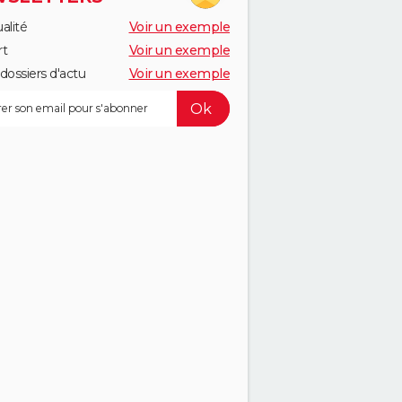
alité
Voir un exemple
rt
Voir un exemple
dossiers d'actu
Voir un exemple