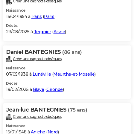
Créer une cagnotte obsèques
City break
Voyage de noces
Climat
Destinations
Voyage nature
Forum
+
PHOTO
Naissance
15/04/1954 à
Paris
(
Paris
)
GUIDES D'ACHAT
Décès
23/08/2025 à
Tergnier
(
Aisne
)
BONS PLANS
CARTE DE VOEUX
Daniel BANTEGNIES
(86 ans)
Carte Bonne année
Carte Pâques
Carte de Noël
Carte Saint-Valentin
Carte d'anniversaire
DICTIONNAIRE
Créer une cagnotte obsèques
Biographies
Expressions
Dictionnaire
Citations
Proverbes
PROGRAMME TV
Naissance
07/05/1938 à
Lunéville
(
Meurthe-et-Moselle
)
COPAINS D'AVANT
Décès
19/02/2025 à
Blaye
(
Gironde
)
Se connecter
Collèges
Universités
Service militaire
S'inscrire
Lycées
Primaires
Entreprises
Avis de recherche
AVIS DE DÉCÈS
FORUM
Jean-luc BANTEGNIES
(75 ans)
Lifestyle
Sport
Television
Cinema
Bricolage
Culture
Auto
Voyage
Créer une cagnotte obsèques
Naissance
15/01/1948 à
Aniche
(
Nord
)