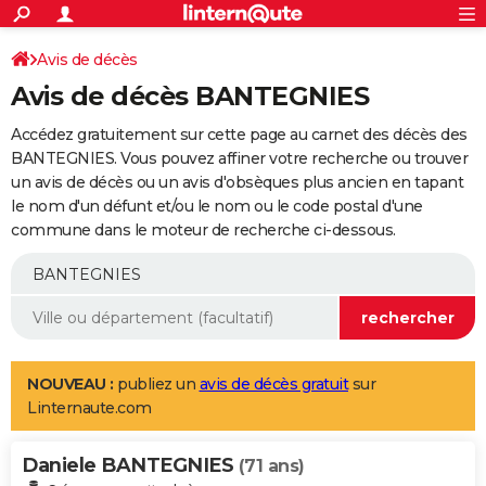
ACTUALITÉS
Connexion
S'inscrire
Avis de décès
Rechercher
Société
Education
Villes
Politique
Faits Divers
Monde
+
SPORT
Avis de décès BANTEGNIES
Football
Cyclisme
Forum
Coupe du monde 2026
Tennis
Rugby
CULTURE
Accédez gratuitement sur cette page au carnet des décès des
TNT
Cinéma
Musique
Programme TV
Streaming
Sorties cinéma
+
BANTEGNIES. Vous pouvez affiner votre recherche ou trouver
FINANCE
un avis de décès ou un avis d'obsèques plus ancien en tapant
Impôts
Immobilier
Banque
Crédit
Retraite
Epargne
Risques naturels par ville
Assurance
AUTO
le nom d'un défunt et/ou le nom ou le code postal d'une
commune dans le moteur de recherche ci-dessous.
Réserver un essai
Berlines
Forum auto
Essais
Citadines
SUV
+
HIGH-TECH
Meilleur smartphone
Ordinateurs
Guide high-tech
Mobiles
Internet
Jeux vidéo
+
BRICOLAGE
Aménagement intérieur
Cuisine
Jardinage
+
Forum
Extérieur
Salle de bains
Rangement
WEEK-END
Escapades
Expositions
Week-end nature
Guides de France
Patrimoine
Musées
+
LIFESTYLE
NOUVEAU :
publiez un
avis de décès gratuit
sur
Linternaute.com
Bien-être
Mode
+
Art de vivre
Loisirs
Modes de vie
SANTE
Daniele BANTEGNIES
Guide de la santé
Médicaments
+
Alimentation
Maladies
Sommeil
(71 ans)
VOYAGE