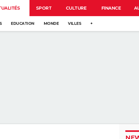
TUALITÉS
SPORT
CULTURE
FINANCE
A
S
EDUCATION
MONDE
VILLES
+
NEW