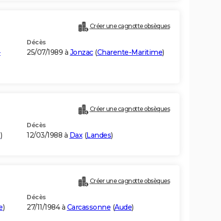
Créer une cagnotte obsèques
Décès
-
25/07/1989 à
Jonzac
(
Charente-Maritime
)
Créer une cagnotte obsèques
Décès
e
)
12/03/1988 à
Dax
(
Landes
)
Créer une cagnotte obsèques
Décès
e
)
27/11/1984 à
Carcassonne
(
Aude
)