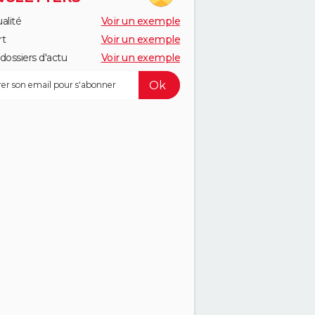
alité
Voir un exemple
rt
Voir un exemple
dossiers d'actu
Voir un exemple