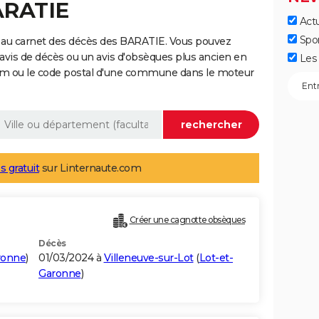
ARATIE
Actu
Spo
 au carnet des décès des BARATIE. Vous pouvez
 avis de décès ou un avis d'obsèques plus ancien en
Les 
nom ou le code postal d'une commune dans le moteur
s gratuit
sur Linternaute.com
Créer une cagnotte obsèques
Décès
ronne
)
01/03/2024 à
Villeneuve-sur-Lot
(
Lot-et-
Garonne
)