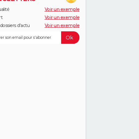
alité
Voir un exemple
rt
Voir un exemple
dossiers d'actu
Voir un exemple