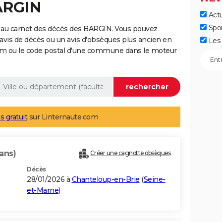
ARGIN
Actu
Spo
 au carnet des décès des BARGIN. Vous pouvez
 avis de décès ou un avis d'obsèques plus ancien en
Les 
nom ou le code postal d'une commune dans le moteur
s gratuit
sur Linternaute.com
ans)
Créer une cagnotte obsèques
Décès
28/01/2026 à
Chanteloup-en-Brie
(
Seine-
et-Marne
)