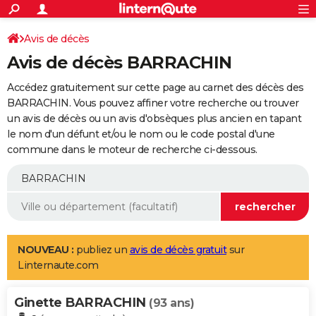
ACTUALITÉS
Connexion
S'inscrire
Avis de décès
Rechercher
Société
Education
Villes
Politique
Faits Divers
Monde
+
SPORT
Avis de décès BARRACHIN
Football
Cyclisme
Forum
Coupe du monde 2026
Tennis
Rugby
CULTURE
Accédez gratuitement sur cette page au carnet des décès des
TNT
Cinéma
Musique
Programme TV
Streaming
Sorties cinéma
+
BARRACHIN. Vous pouvez affiner votre recherche ou trouver
FINANCE
un avis de décès ou un avis d'obsèques plus ancien en tapant
Impôts
Immobilier
Banque
Crédit
Retraite
Epargne
Risques naturels par ville
Assurance
AUTO
le nom d'un défunt et/ou le nom ou le code postal d'une
commune dans le moteur de recherche ci-dessous.
Réserver un essai
Berlines
Forum auto
Essais
Citadines
SUV
+
HIGH-TECH
Meilleur smartphone
Ordinateurs
Guide high-tech
Mobiles
Internet
Jeux vidéo
+
BRICOLAGE
Aménagement intérieur
Cuisine
Jardinage
+
Forum
Extérieur
Salle de bains
Rangement
WEEK-END
Escapades
Expositions
Week-end nature
Guides de France
Patrimoine
Musées
+
LIFESTYLE
NOUVEAU :
publiez un
avis de décès gratuit
sur
Linternaute.com
Bien-être
Mode
+
Art de vivre
Loisirs
Modes de vie
SANTE
Ginette BARRACHIN
Guide de la santé
Médicaments
+
Alimentation
Maladies
Sommeil
(93 ans)
VOYAGE