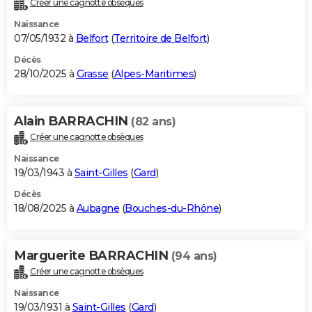
Créer une cagnotte obsèques
City break
Voyage de noces
Climat
Destinations
Voyage nature
Forum
+
PHOTO
Naissance
07/05/1932 à
Belfort
(
Territoire de Belfort
)
GUIDES D'ACHAT
Décès
28/10/2025 à
Grasse
(
Alpes-Maritimes
)
BONS PLANS
CARTE DE VOEUX
Alain BARRACHIN
(82 ans)
Carte Bonne année
Carte Pâques
Carte de Noël
Carte Saint-Valentin
Carte d'anniversaire
DICTIONNAIRE
Créer une cagnotte obsèques
Biographies
Expressions
Dictionnaire
Citations
Proverbes
PROGRAMME TV
Naissance
19/03/1943 à
Saint-Gilles
(
Gard
)
COPAINS D'AVANT
Décès
18/08/2025 à
Aubagne
(
Bouches-du-Rhône
)
Se connecter
Collèges
Universités
Service militaire
S'inscrire
Lycées
Primaires
Entreprises
Avis de recherche
AVIS DE DÉCÈS
FORUM
Marguerite BARRACHIN
(94 ans)
Lifestyle
Sport
Television
Cinema
Bricolage
Culture
Auto
Voyage
Créer une cagnotte obsèques
Naissance
19/03/1931 à
Saint-Gilles
(
Gard
)