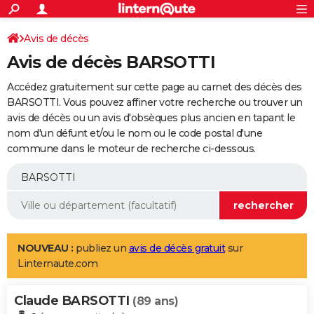
ACTUALITÉS
Connexion
S'inscrire
Avis de décès
Rechercher
Société
Education
Villes
Politique
Faits Divers
Monde
+
SPORT
Avis de décès BARSOTTI
Football
Cyclisme
Forum
Coupe du monde 2026
Tennis
Rugby
CULTURE
Accédez gratuitement sur cette page au carnet des décès des
TNT
Cinéma
Musique
Programme TV
Streaming
Sorties cinéma
+
BARSOTTI. Vous pouvez affiner votre recherche ou trouver un
FINANCE
avis de décès ou un avis d'obsèques plus ancien en tapant le
Impôts
Immobilier
Banque
Crédit
Retraite
Epargne
Risques naturels par ville
Assurance
AUTO
nom d'un défunt et/ou le nom ou le code postal d'une
commune dans le moteur de recherche ci-dessous.
Réserver un essai
Berlines
Forum auto
Essais
Citadines
SUV
+
HIGH-TECH
Meilleur smartphone
Ordinateurs
Guide high-tech
Mobiles
Internet
Jeux vidéo
+
BRICOLAGE
Aménagement intérieur
Cuisine
Jardinage
+
Forum
Extérieur
Salle de bains
Rangement
WEEK-END
Escapades
Expositions
Week-end nature
Guides de France
Patrimoine
Musées
+
LIFESTYLE
NOUVEAU :
publiez un
avis de décès gratuit
sur
Linternaute.com
Bien-être
Mode
+
Art de vivre
Loisirs
Modes de vie
SANTE
Claude BARSOTTI
Guide de la santé
Médicaments
+
Alimentation
Maladies
Sommeil
(89 ans)
VOYAGE