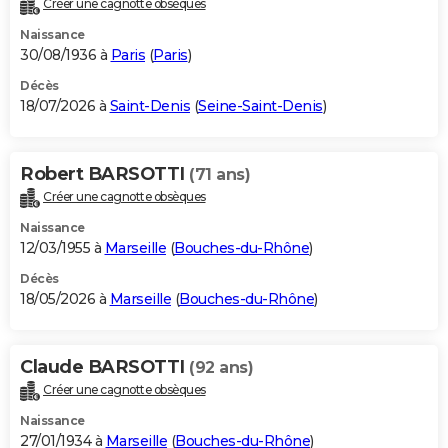
Créer une cagnotte obsèques
City break
Voyage de noces
Climat
Destinations
Voyage nature
Forum
+
PHOTO
Naissance
30/08/1936 à
Paris
(
Paris
)
GUIDES D'ACHAT
Décès
18/07/2026 à
Saint-Denis
(
Seine-Saint-Denis
)
BONS PLANS
CARTE DE VOEUX
Robert BARSOTTI
(71 ans)
Carte Bonne année
Carte Pâques
Carte de Noël
Carte Saint-Valentin
Carte d'anniversaire
DICTIONNAIRE
Créer une cagnotte obsèques
Biographies
Expressions
Dictionnaire
Citations
Proverbes
PROGRAMME TV
Naissance
12/03/1955 à
Marseille
(
Bouches-du-Rhône
)
COPAINS D'AVANT
Décès
18/05/2026 à
Marseille
(
Bouches-du-Rhône
)
Se connecter
Collèges
Universités
Service militaire
S'inscrire
Lycées
Primaires
Entreprises
Avis de recherche
AVIS DE DÉCÈS
FORUM
Claude BARSOTTI
(92 ans)
Lifestyle
Sport
Television
Cinema
Bricolage
Culture
Auto
Voyage
Créer une cagnotte obsèques
Naissance
27/01/1934 à
Marseille
(
Bouches-du-Rhône
)