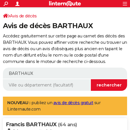
ACTUALITÉS
Connexion
S'inscrire
Avis de décès
Rechercher
Société
Education
Villes
Politique
Faits Divers
Monde
+
SPORT
Avis de décès BARTHAUX
Football
Cyclisme
Forum
Coupe du monde 2026
Tennis
Rugby
CULTURE
Accédez gratuitement sur cette page au carnet des décès des
TNT
Cinéma
Musique
Programme TV
Streaming
Sorties cinéma
+
BARTHAUX. Vous pouvez affiner votre recherche ou trouver un
FINANCE
avis de décès ou un avis d'obsèques plus ancien en tapant le
Impôts
Immobilier
Banque
Crédit
Retraite
Epargne
Risques naturels par ville
Assurance
AUTO
nom d'un défunt et/ou le nom ou le code postal d'une
commune dans le moteur de recherche ci-dessous.
Réserver un essai
Berlines
Forum auto
Essais
Citadines
SUV
+
HIGH-TECH
Meilleur smartphone
Ordinateurs
Guide high-tech
Mobiles
Internet
Jeux vidéo
+
BRICOLAGE
Aménagement intérieur
Cuisine
Jardinage
+
Forum
Extérieur
Salle de bains
Rangement
WEEK-END
Escapades
Expositions
Week-end nature
Guides de France
Patrimoine
Musées
+
LIFESTYLE
NOUVEAU :
publiez un
avis de décès gratuit
sur
Linternaute.com
Bien-être
Mode
+
Art de vivre
Loisirs
Modes de vie
SANTE
Francis BARTHAUX
Guide de la santé
Médicaments
+
Alimentation
Maladies
Sommeil
(64 ans)
VOYAGE