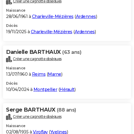
Créer une cagnotte obsèques
City break
Voyage de noces
Climat
Destinations
Voyage nature
Forum
+
PHOTO
Naissance
28/06/1961 à
Charleville-Mézières
(
Ardennes
)
GUIDES D'ACHAT
Décès
19/11/2025 à
Charleville-Mézières
(
Ardennes
)
BONS PLANS
CARTE DE VOEUX
Danielle BARTHAUX
(63 ans)
Carte Bonne année
Carte Pâques
Carte de Noël
Carte Saint-Valentin
Carte d'anniversaire
DICTIONNAIRE
Créer une cagnotte obsèques
Biographies
Expressions
Dictionnaire
Citations
Proverbes
PROGRAMME TV
Naissance
13/07/1960 à
Reims
(
Marne
)
COPAINS D'AVANT
Décès
10/04/2024 à
Montpellier
(
Hérault
)
Se connecter
Collèges
Universités
Service militaire
S'inscrire
Lycées
Primaires
Entreprises
Avis de recherche
AVIS DE DÉCÈS
FORUM
Serge BARTHAUX
(88 ans)
Lifestyle
Sport
Television
Cinema
Bricolage
Culture
Auto
Voyage
Créer une cagnotte obsèques
Naissance
02/08/1935 à
Viroflay
(
Yvelines
)