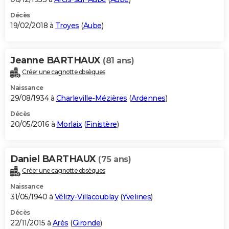
Décès
19/02/2018 à
Troyes
(
Aube
)
Jeanne BARTHAUX
(81 ans)
Créer une cagnotte obsèques
Naissance
29/08/1934 à
Charleville-Mézières
(
Ardennes
)
Décès
20/05/2016 à
Morlaix
(
Finistère
)
Daniel BARTHAUX
(75 ans)
Créer une cagnotte obsèques
Naissance
31/05/1940 à
Vélizy-Villacoublay
(
Yvelines
)
Décès
22/11/2015 à
Arès
(
Gironde
)