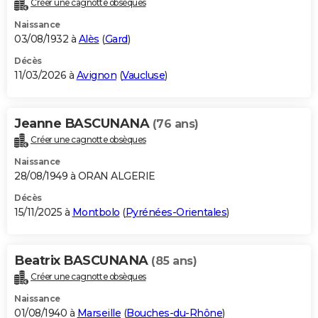
Créer une cagnotte obsèques
City break
Voyage de noces
Climat
Destinations
Voyage nature
Forum
+
PHOTO
Naissance
03/08/1932 à
Alès
(
Gard
)
GUIDES D'ACHAT
Décès
11/03/2026 à
Avignon
(
Vaucluse
)
BONS PLANS
CARTE DE VOEUX
Jeanne BASCUNANA
(76 ans)
Carte Bonne année
Carte Pâques
Carte de Noël
Carte Saint-Valentin
Carte d'anniversaire
DICTIONNAIRE
Créer une cagnotte obsèques
Biographies
Expressions
Dictionnaire
Citations
Proverbes
PROGRAMME TV
Naissance
28/08/1949 à ORAN ALGERIE
COPAINS D'AVANT
Décès
15/11/2025 à
Montbolo
(
Pyrénées-Orientales
)
Se connecter
Collèges
Universités
Service militaire
S'inscrire
Lycées
Primaires
Entreprises
Avis de recherche
AVIS DE DÉCÈS
FORUM
Beatrix BASCUNANA
(85 ans)
Lifestyle
Sport
Television
Cinema
Bricolage
Culture
Auto
Voyage
Créer une cagnotte obsèques
Naissance
01/08/1940 à
Marseille
(
Bouches-du-Rhône
)