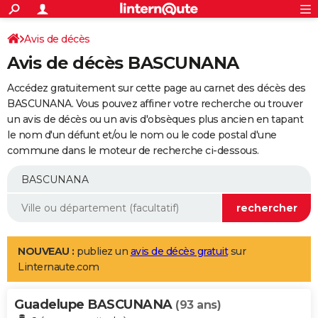
ACTUALITÉS
Connexion
S'inscrire
Avis de décès
Rechercher
Société
Education
Villes
Politique
Faits Divers
Monde
+
SPORT
Avis de décès BASCUNANA
Football
Cyclisme
Forum
Coupe du monde 2026
Tennis
Rugby
CULTURE
Accédez gratuitement sur cette page au carnet des décès des
TNT
Cinéma
Musique
Programme TV
Streaming
Sorties cinéma
+
BASCUNANA. Vous pouvez affiner votre recherche ou trouver
FINANCE
un avis de décès ou un avis d'obsèques plus ancien en tapant
Impôts
Immobilier
Banque
Crédit
Retraite
Epargne
Risques naturels par ville
Assurance
AUTO
le nom d'un défunt et/ou le nom ou le code postal d'une
commune dans le moteur de recherche ci-dessous.
Réserver un essai
Berlines
Forum auto
Essais
Citadines
SUV
+
HIGH-TECH
Meilleur smartphone
Ordinateurs
Guide high-tech
Mobiles
Internet
Jeux vidéo
+
BRICOLAGE
Aménagement intérieur
Cuisine
Jardinage
+
Forum
Extérieur
Salle de bains
Rangement
WEEK-END
Escapades
Expositions
Week-end nature
Guides de France
Patrimoine
Musées
+
LIFESTYLE
NOUVEAU :
publiez un
avis de décès gratuit
sur
Linternaute.com
Bien-être
Mode
+
Art de vivre
Loisirs
Modes de vie
SANTE
Guadelupe BASCUNANA
Guide de la santé
Médicaments
+
Alimentation
Maladies
Sommeil
(93 ans)
VOYAGE