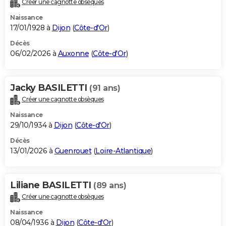
Créer une cagnotte obsèques
City break
Voyage de noces
Climat
Destinations
Voyage nature
Forum
+
PHOTO
Naissance
17/01/1928 à
Dijon
(
Côte-d'Or
)
GUIDES D'ACHAT
Décès
06/02/2026 à
Auxonne
(
Côte-d'Or
)
BONS PLANS
CARTE DE VOEUX
Jacky BASILETTI
(91 ans)
Carte Bonne année
Carte Pâques
Carte de Noël
Carte Saint-Valentin
Carte d'anniversaire
DICTIONNAIRE
Créer une cagnotte obsèques
Biographies
Expressions
Dictionnaire
Citations
Proverbes
PROGRAMME TV
Naissance
29/10/1934 à
Dijon
(
Côte-d'Or
)
COPAINS D'AVANT
Décès
13/01/2026 à
Guenrouet
(
Loire-Atlantique
)
Se connecter
Collèges
Universités
Service militaire
S'inscrire
Lycées
Primaires
Entreprises
Avis de recherche
AVIS DE DÉCÈS
FORUM
Liliane BASILETTI
(89 ans)
Lifestyle
Sport
Television
Cinema
Bricolage
Culture
Auto
Voyage
Créer une cagnotte obsèques
Naissance
08/04/1936 à
Dijon
(
Côte-d'Or
)