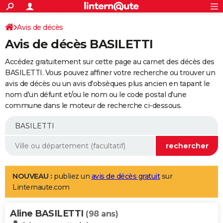
ACTUALITÉS
Connexion
S'inscrire
Avis de décès
Rechercher
Société
Education
Villes
Politique
Faits Divers
Monde
+
SPORT
Avis de décès BASILETTI
Football
Cyclisme
Forum
Coupe du monde 2026
Tennis
Rugby
CULTURE
Accédez gratuitement sur cette page au carnet des décès des
TNT
Cinéma
Musique
Programme TV
Streaming
Sorties cinéma
+
BASILETTI. Vous pouvez affiner votre recherche ou trouver un
FINANCE
avis de décès ou un avis d'obsèques plus ancien en tapant le
Impôts
Immobilier
Banque
Crédit
Retraite
Epargne
Risques naturels par ville
Assurance
AUTO
nom d'un défunt et/ou le nom ou le code postal d'une
commune dans le moteur de recherche ci-dessous.
Réserver un essai
Berlines
Forum auto
Essais
Citadines
SUV
+
HIGH-TECH
Meilleur smartphone
Ordinateurs
Guide high-tech
Mobiles
Internet
Jeux vidéo
+
BRICOLAGE
Aménagement intérieur
Cuisine
Jardinage
+
Forum
Extérieur
Salle de bains
Rangement
WEEK-END
Escapades
Expositions
Week-end nature
Guides de France
Patrimoine
Musées
+
LIFESTYLE
NOUVEAU :
publiez un
avis de décès gratuit
sur
Linternaute.com
Bien-être
Mode
+
Art de vivre
Loisirs
Modes de vie
SANTE
Aline BASILETTI
Guide de la santé
Médicaments
+
Alimentation
Maladies
Sommeil
(98 ans)
VOYAGE