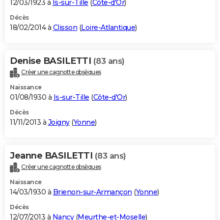
12/03/1923 à
Is-sur-Tille
(
Côte-d'Or
)
Décès
18/02/2014 à
Clisson
(
Loire-Atlantique
)
Denise BASILETTI
(83 ans)
Créer une cagnotte obsèques
Naissance
01/08/1930 à
Is-sur-Tille
(
Côte-d'Or
)
Décès
11/11/2013 à
Joigny
(
Yonne
)
Jeanne BASILETTI
(83 ans)
Créer une cagnotte obsèques
Naissance
14/03/1930 à
Brienon-sur-Armançon
(
Yonne
)
Décès
12/07/2013 à
Nancy
(
Meurthe-et-Moselle
)