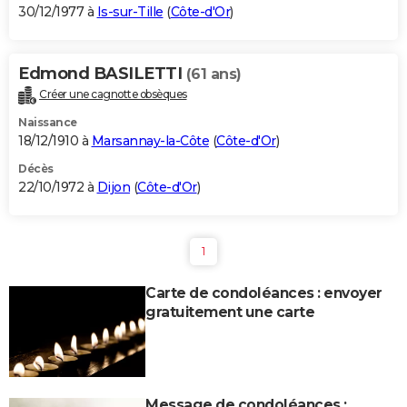
30/12/1977 à
Is-sur-Tille
(
Côte-d'Or
)
Edmond BASILETTI
(61 ans)
Créer une cagnotte obsèques
Naissance
18/12/1910 à
Marsannay-la-Côte
(
Côte-d'Or
)
Décès
22/10/1972 à
Dijon
(
Côte-d'Or
)
1
Carte de condoléances : envoyer
gratuitement une carte
Message de condoléances :