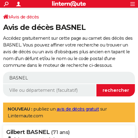
ACTUALITÉS
Connexion
S'inscrire
Avis de décès
Rechercher
Société
Education
Villes
Politique
Faits Divers
Monde
+
SPORT
Avis de décès BASNEL
Football
Cyclisme
Forum
Coupe du monde 2026
Tennis
Rugby
CULTURE
Accédez gratuitement sur cette page au carnet des décès des
TNT
Cinéma
Musique
Programme TV
Streaming
Sorties cinéma
+
BASNEL. Vous pouvez affiner votre recherche ou trouver un
FINANCE
avis de décès ou un avis d'obsèques plus ancien en tapant le
Impôts
Immobilier
Banque
Crédit
Retraite
Epargne
Risques naturels par ville
Assurance
AUTO
nom d'un défunt et/ou le nom ou le code postal d'une
commune dans le moteur de recherche ci-dessous.
Réserver un essai
Berlines
Forum auto
Essais
Citadines
SUV
+
HIGH-TECH
Meilleur smartphone
Ordinateurs
Guide high-tech
Mobiles
Internet
Jeux vidéo
+
BRICOLAGE
Aménagement intérieur
Cuisine
Jardinage
+
Forum
Extérieur
Salle de bains
Rangement
WEEK-END
Escapades
Expositions
Week-end nature
Guides de France
Patrimoine
Musées
+
LIFESTYLE
NOUVEAU :
publiez un
avis de décès gratuit
sur
Linternaute.com
Bien-être
Mode
+
Art de vivre
Loisirs
Modes de vie
SANTE
Gilbert BASNEL
Guide de la santé
Médicaments
+
Alimentation
Maladies
Sommeil
(71 ans)
VOYAGE