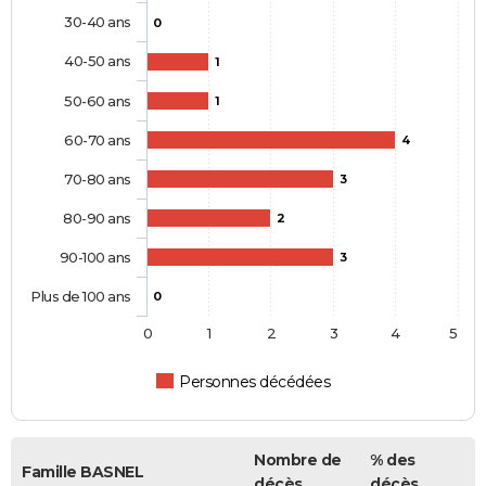
30-40 ans
0
40-50 ans
1
50-60 ans
1
60-70 ans
4
70-80 ans
3
80-90 ans
2
90-100 ans
3
Plus de 100 ans
0
0
1
2
3
4
5
Personnes décédées
Nombre de
% des
Famille BASNEL
décès
décès