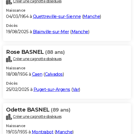
Créer une cagnotte obsèques
City break
Voyage de noces
Climat
Destinations
Voyage nature
Forum
+
PHOTO
Naissance
04/03/1954 à
Quettreville-sur-Sienne
(
Manche
)
GUIDES D'ACHAT
Décès
19/08/2025 à
Blainville-sur-Mer
(
Manche
)
BONS PLANS
CARTE DE VOEUX
Rose BASNEL
(88 ans)
Carte Bonne année
Carte Pâques
Carte de Noël
Carte Saint-Valentin
Carte d'anniversaire
DICTIONNAIRE
Créer une cagnotte obsèques
Biographies
Expressions
Dictionnaire
Citations
Proverbes
PROGRAMME TV
Naissance
18/08/1936 à
Caen
(
Calvados
)
COPAINS D'AVANT
Décès
25/02/2025 à
Puget-sur-Argens
(
Var
)
Se connecter
Collèges
Universités
Service militaire
S'inscrire
Lycées
Primaires
Entreprises
Avis de recherche
AVIS DE DÉCÈS
FORUM
Odette BASNEL
(89 ans)
Lifestyle
Sport
Television
Cinema
Bricolage
Culture
Auto
Voyage
Créer une cagnotte obsèques
Naissance
19/03/1935 à
Montrabot
(
Manche
)