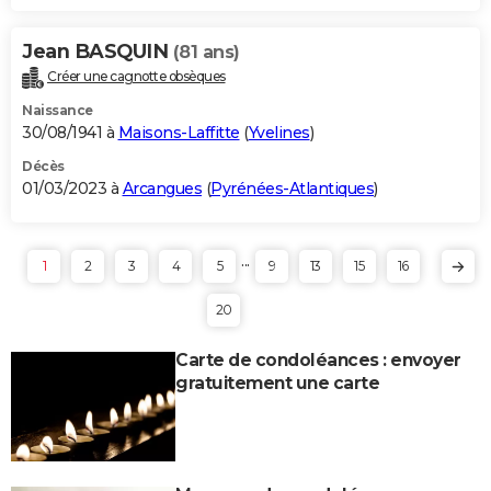
Jean BASQUIN
(81 ans)
Créer une cagnotte obsèques
Naissance
30/08/1941 à
Maisons-Laffitte
(
Yvelines
)
Décès
01/03/2023 à
Arcangues
(
Pyrénées-Atlantiques
)
...
1
2
3
4
5
9
13
15
16
20
Carte de condoléances : envoyer
gratuitement une carte