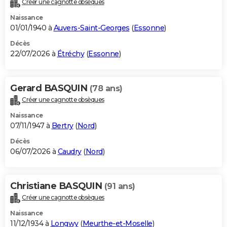
Créer une cagnotte obsèques
City break
Voyage de noces
Climat
Destinations
Voyage nature
Forum
+
PHOTO
Naissance
01/01/1940 à
Auvers-Saint-Georges
(
Essonne
)
GUIDES D'ACHAT
Décès
22/07/2026 à
Étréchy
(
Essonne
)
BONS PLANS
CARTE DE VOEUX
Gerard BASQUIN
(78 ans)
Carte Bonne année
Carte Pâques
Carte de Noël
Carte Saint-Valentin
Carte d'anniversaire
DICTIONNAIRE
Créer une cagnotte obsèques
Biographies
Expressions
Dictionnaire
Citations
Proverbes
PROGRAMME TV
Naissance
07/11/1947 à
Bertry
(
Nord
)
COPAINS D'AVANT
Décès
06/07/2026 à
Caudry
(
Nord
)
Se connecter
Collèges
Universités
Service militaire
S'inscrire
Lycées
Primaires
Entreprises
Avis de recherche
AVIS DE DÉCÈS
FORUM
Christiane BASQUIN
(91 ans)
Lifestyle
Sport
Television
Cinema
Bricolage
Culture
Auto
Voyage
Créer une cagnotte obsèques
Naissance
11/12/1934 à
Longwy
(
Meurthe-et-Moselle
)