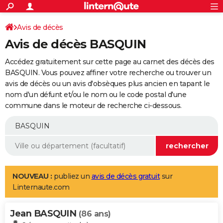
ACTUALITÉS
Connexion
S'inscrire
Avis de décès
Rechercher
Société
Education
Villes
Politique
Faits Divers
Monde
+
SPORT
Avis de décès BASQUIN
Football
Cyclisme
Forum
Coupe du monde 2026
Tennis
Rugby
CULTURE
Accédez gratuitement sur cette page au carnet des décès des
TNT
Cinéma
Musique
Programme TV
Streaming
Sorties cinéma
+
BASQUIN. Vous pouvez affiner votre recherche ou trouver un
FINANCE
avis de décès ou un avis d'obsèques plus ancien en tapant le
Impôts
Immobilier
Banque
Crédit
Retraite
Epargne
Risques naturels par ville
Assurance
AUTO
nom d'un défunt et/ou le nom ou le code postal d'une
commune dans le moteur de recherche ci-dessous.
Réserver un essai
Berlines
Forum auto
Essais
Citadines
SUV
+
HIGH-TECH
Meilleur smartphone
Ordinateurs
Guide high-tech
Mobiles
Internet
Jeux vidéo
+
BRICOLAGE
Aménagement intérieur
Cuisine
Jardinage
+
Forum
Extérieur
Salle de bains
Rangement
WEEK-END
Escapades
Expositions
Week-end nature
Guides de France
Patrimoine
Musées
+
LIFESTYLE
NOUVEAU :
publiez un
avis de décès gratuit
sur
Linternaute.com
Bien-être
Mode
+
Art de vivre
Loisirs
Modes de vie
SANTE
Jean BASQUIN
Guide de la santé
Médicaments
+
Alimentation
Maladies
Sommeil
(86 ans)
VOYAGE