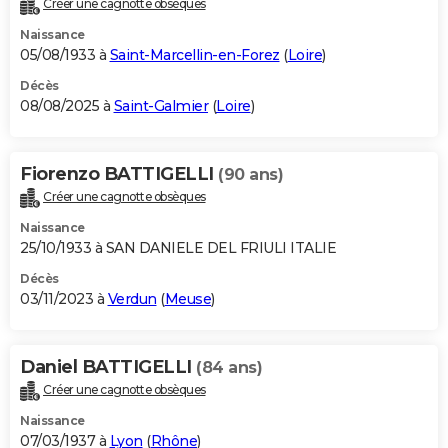
Créer une cagnotte obsèques
City break
Voyage de noces
Climat
Destinations
Voyage nature
Forum
+
PHOTO
Naissance
05/08/1933 à
Saint-Marcellin-en-Forez
(
Loire
)
GUIDES D'ACHAT
Décès
08/08/2025 à
Saint-Galmier
(
Loire
)
BONS PLANS
CARTE DE VOEUX
Fiorenzo BATTIGELLI
(90 ans)
Carte Bonne année
Carte Pâques
Carte de Noël
Carte Saint-Valentin
Carte d'anniversaire
DICTIONNAIRE
Créer une cagnotte obsèques
Biographies
Expressions
Dictionnaire
Citations
Proverbes
PROGRAMME TV
Naissance
25/10/1933 à SAN DANIELE DEL FRIULI ITALIE
COPAINS D'AVANT
Décès
03/11/2023 à
Verdun
(
Meuse
)
Se connecter
Collèges
Universités
Service militaire
S'inscrire
Lycées
Primaires
Entreprises
Avis de recherche
AVIS DE DÉCÈS
FORUM
Daniel BATTIGELLI
(84 ans)
Lifestyle
Sport
Television
Cinema
Bricolage
Culture
Auto
Voyage
Créer une cagnotte obsèques
Naissance
07/03/1937 à
Lyon
(
Rhône
)