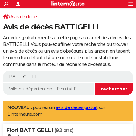
ACTUALITÉS
Connexion
S'inscrire
Avis de décès
Rechercher
Société
Education
Villes
Politique
Faits Divers
Monde
+
SPORT
Avis de décès BATTIGELLI
Football
Cyclisme
Forum
Coupe du monde 2026
Tennis
Rugby
CULTURE
Accédez gratuitement sur cette page au carnet des décès des
TNT
Cinéma
Musique
Programme TV
Streaming
Sorties cinéma
+
BATTIGELLI. Vous pouvez affiner votre recherche ou trouver
FINANCE
un avis de décès ou un avis d'obsèques plus ancien en tapant
Impôts
Immobilier
Banque
Crédit
Retraite
Epargne
Risques naturels par ville
Assurance
AUTO
le nom d'un défunt et/ou le nom ou le code postal d'une
commune dans le moteur de recherche ci-dessous.
Réserver un essai
Berlines
Forum auto
Essais
Citadines
SUV
+
HIGH-TECH
Meilleur smartphone
Ordinateurs
Guide high-tech
Mobiles
Internet
Jeux vidéo
+
BRICOLAGE
Aménagement intérieur
Cuisine
Jardinage
+
Forum
Extérieur
Salle de bains
Rangement
WEEK-END
Escapades
Expositions
Week-end nature
Guides de France
Patrimoine
Musées
+
LIFESTYLE
NOUVEAU :
publiez un
avis de décès gratuit
sur
Linternaute.com
Bien-être
Mode
+
Art de vivre
Loisirs
Modes de vie
SANTE
Fiori BATTIGELLI
Guide de la santé
Médicaments
+
Alimentation
Maladies
Sommeil
(92 ans)
VOYAGE