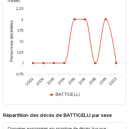
Insee)
2,25
2
Personnes décédées
1,75
1,5
1,25
1
0,75
2015
2016
2018
2019
2023
2002
2006
2010
2014
BATTIGELLI
Répartition des décès de BATTIGELLI par sexe
Données exprimées en nombre de décès (source :