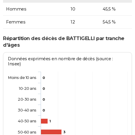
Hommes
10
45,5 %
Femmes
12
54,5 %
Répartition des décès de BATTIGELLI par tranche
d'âges
Données exprimées en nombre de décès (source :
Insee)
Moins de 10 ans
0
10-20 ans
0
20-30 ans
0
30-40 ans
0
40-50 ans
1
50-60 ans
3