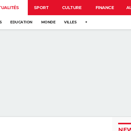
TUALITÉS
SPORT
CULTURE
FINANCE
A
S
EDUCATION
MONDE
VILLES
+
NEW