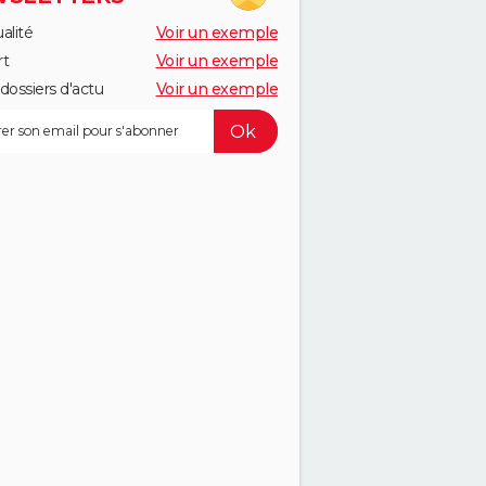
alité
Voir un exemple
rt
Voir un exemple
dossiers d'actu
Voir un exemple