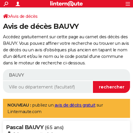
ACTUALITÉS
Connexion
S'inscrire
Avis de décès
Rechercher
Société
Education
Villes
Politique
Faits Divers
Monde
+
SPORT
Avis de décès BAUVY
Football
Cyclisme
Forum
Coupe du monde 2026
Tennis
Rugby
CULTURE
Accédez gratuitement sur cette page au carnet des décès des
TNT
Cinéma
Musique
Programme TV
Streaming
Sorties cinéma
+
BAUVY. Vous pouvez affiner votre recherche ou trouver un avis
FINANCE
de décès ou un avis d'obsèques plus ancien en tapant le nom
Impôts
Immobilier
Banque
Crédit
Retraite
Epargne
Risques naturels par ville
Assurance
AUTO
d'un défunt et/ou le nom ou le code postal d'une commune
dans le moteur de recherche ci-dessous.
Réserver un essai
Berlines
Forum auto
Essais
Citadines
SUV
+
HIGH-TECH
Meilleur smartphone
Ordinateurs
Guide high-tech
Mobiles
Internet
Jeux vidéo
+
BRICOLAGE
Aménagement intérieur
Cuisine
Jardinage
+
Forum
Extérieur
Salle de bains
Rangement
WEEK-END
Escapades
Expositions
Week-end nature
Guides de France
Patrimoine
Musées
+
LIFESTYLE
NOUVEAU :
publiez un
avis de décès gratuit
sur
Linternaute.com
Bien-être
Mode
+
Art de vivre
Loisirs
Modes de vie
SANTE
Pascal BAUVY
Guide de la santé
Médicaments
+
Alimentation
Maladies
Sommeil
(65 ans)
VOYAGE