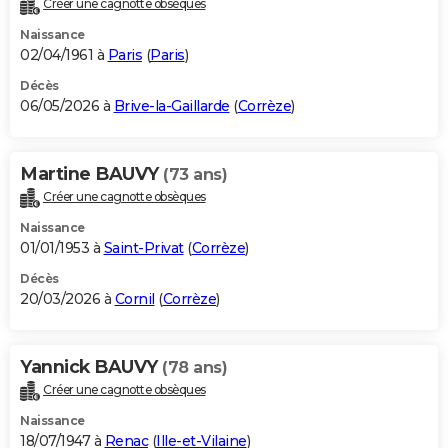
Créer une cagnotte obsèques
City break
Voyage de noces
Climat
Destinations
Voyage nature
Forum
+
PHOTO
Naissance
02/04/1961 à
Paris
(
Paris
)
GUIDES D'ACHAT
Décès
06/05/2026 à
Brive-la-Gaillarde
(
Corrèze
)
BONS PLANS
CARTE DE VOEUX
Martine BAUVY
(73 ans)
Carte Bonne année
Carte Pâques
Carte de Noël
Carte Saint-Valentin
Carte d'anniversaire
DICTIONNAIRE
Créer une cagnotte obsèques
Biographies
Expressions
Dictionnaire
Citations
Proverbes
PROGRAMME TV
Naissance
01/01/1953 à
Saint-Privat
(
Corrèze
)
COPAINS D'AVANT
Décès
20/03/2026 à
Cornil
(
Corrèze
)
Se connecter
Collèges
Universités
Service militaire
S'inscrire
Lycées
Primaires
Entreprises
Avis de recherche
AVIS DE DÉCÈS
FORUM
Yannick BAUVY
(78 ans)
Lifestyle
Sport
Television
Cinema
Bricolage
Culture
Auto
Voyage
Créer une cagnotte obsèques
Naissance
18/07/1947 à
Renac
(
Ille-et-Vilaine
)