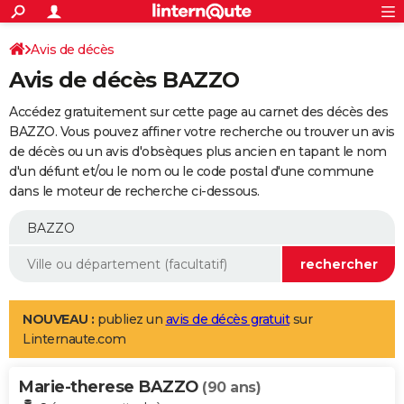
ACTUALITÉS
Connexion
S'inscrire
Avis de décès
Rechercher
Société
Education
Villes
Politique
Faits Divers
Monde
+
SPORT
Avis de décès BAZZO
Football
Cyclisme
Forum
Coupe du monde 2026
Tennis
Rugby
CULTURE
Accédez gratuitement sur cette page au carnet des décès des
TNT
Cinéma
Musique
Programme TV
Streaming
Sorties cinéma
+
BAZZO. Vous pouvez affiner votre recherche ou trouver un avis
FINANCE
de décès ou un avis d'obsèques plus ancien en tapant le nom
Impôts
Immobilier
Banque
Crédit
Retraite
Epargne
Risques naturels par ville
Assurance
AUTO
d'un défunt et/ou le nom ou le code postal d'une commune
dans le moteur de recherche ci-dessous.
Réserver un essai
Berlines
Forum auto
Essais
Citadines
SUV
+
HIGH-TECH
Meilleur smartphone
Ordinateurs
Guide high-tech
Mobiles
Internet
Jeux vidéo
+
BRICOLAGE
Aménagement intérieur
Cuisine
Jardinage
+
Forum
Extérieur
Salle de bains
Rangement
WEEK-END
Escapades
Expositions
Week-end nature
Guides de France
Patrimoine
Musées
+
LIFESTYLE
NOUVEAU :
publiez un
avis de décès gratuit
sur
Linternaute.com
Bien-être
Mode
+
Art de vivre
Loisirs
Modes de vie
SANTE
Marie-therese BAZZO
Guide de la santé
Médicaments
+
Alimentation
Maladies
Sommeil
(90 ans)
VOYAGE