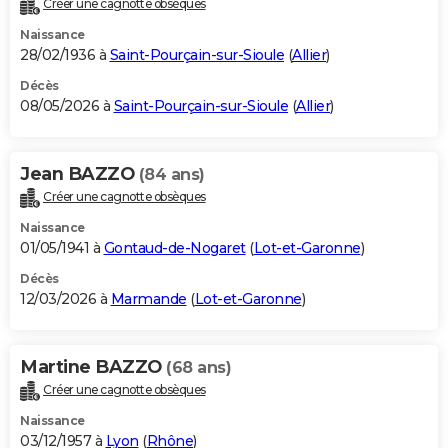
Créer une cagnotte obsèques
City break
Voyage de noces
Climat
Destinations
Voyage nature
Forum
+
PHOTO
Naissance
28/02/1936 à
Saint-Pourçain-sur-Sioule
(
Allier
)
GUIDES D'ACHAT
Décès
08/05/2026 à
Saint-Pourçain-sur-Sioule
(
Allier
)
BONS PLANS
CARTE DE VOEUX
Jean BAZZO
(84 ans)
Carte Bonne année
Carte Pâques
Carte de Noël
Carte Saint-Valentin
Carte d'anniversaire
DICTIONNAIRE
Créer une cagnotte obsèques
Biographies
Expressions
Dictionnaire
Citations
Proverbes
PROGRAMME TV
Naissance
01/05/1941 à
Gontaud-de-Nogaret
(
Lot-et-Garonne
)
COPAINS D'AVANT
Décès
12/03/2026 à
Marmande
(
Lot-et-Garonne
)
Se connecter
Collèges
Universités
Service militaire
S'inscrire
Lycées
Primaires
Entreprises
Avis de recherche
AVIS DE DÉCÈS
FORUM
Martine BAZZO
(68 ans)
Lifestyle
Sport
Television
Cinema
Bricolage
Culture
Auto
Voyage
Créer une cagnotte obsèques
Naissance
03/12/1957 à
Lyon
(
Rhône
)