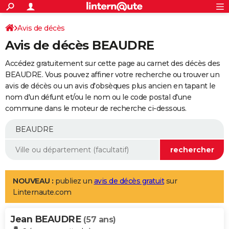
ACTUALITÉS
Connexion
S'inscrire
Avis de décès
Rechercher
Société
Education
Villes
Politique
Faits Divers
Monde
+
SPORT
Avis de décès BEAUDRE
Football
Cyclisme
Forum
Coupe du monde 2026
Tennis
Rugby
CULTURE
Accédez gratuitement sur cette page au carnet des décès des
TNT
Cinéma
Musique
Programme TV
Streaming
Sorties cinéma
+
BEAUDRE. Vous pouvez affiner votre recherche ou trouver un
FINANCE
avis de décès ou un avis d'obsèques plus ancien en tapant le
Impôts
Immobilier
Banque
Crédit
Retraite
Epargne
Risques naturels par ville
Assurance
AUTO
nom d'un défunt et/ou le nom ou le code postal d'une
commune dans le moteur de recherche ci-dessous.
Réserver un essai
Berlines
Forum auto
Essais
Citadines
SUV
+
HIGH-TECH
Meilleur smartphone
Ordinateurs
Guide high-tech
Mobiles
Internet
Jeux vidéo
+
BRICOLAGE
Aménagement intérieur
Cuisine
Jardinage
+
Forum
Extérieur
Salle de bains
Rangement
WEEK-END
Escapades
Expositions
Week-end nature
Guides de France
Patrimoine
Musées
+
LIFESTYLE
NOUVEAU :
publiez un
avis de décès gratuit
sur
Linternaute.com
Bien-être
Mode
+
Art de vivre
Loisirs
Modes de vie
SANTE
Jean BEAUDRE
Guide de la santé
Médicaments
+
Alimentation
Maladies
Sommeil
(57 ans)
VOYAGE