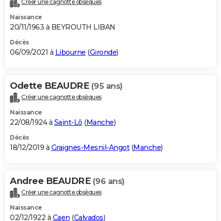
Créer une cagnotte obsèques
City break
Voyage de noces
Climat
Destinations
Voyage nature
Forum
+
PHOTO
Naissance
20/11/1963 à BEYROUTH LIBAN
GUIDES D'ACHAT
Décès
06/09/2021 à
Libourne
(
Gironde
)
BONS PLANS
CARTE DE VOEUX
Odette BEAUDRE
(95 ans)
Carte Bonne année
Carte Pâques
Carte de Noël
Carte Saint-Valentin
Carte d'anniversaire
DICTIONNAIRE
Créer une cagnotte obsèques
Biographies
Expressions
Dictionnaire
Citations
Proverbes
PROGRAMME TV
Naissance
22/08/1924 à
Saint-Lô
(
Manche
)
COPAINS D'AVANT
Décès
18/12/2019 à
Graignes-Mesnil-Angot
(
Manche
)
Se connecter
Collèges
Universités
Service militaire
S'inscrire
Lycées
Primaires
Entreprises
Avis de recherche
AVIS DE DÉCÈS
FORUM
Andree BEAUDRE
(96 ans)
Lifestyle
Sport
Television
Cinema
Bricolage
Culture
Auto
Voyage
Créer une cagnotte obsèques
Naissance
02/12/1922 à
Caen
(
Calvados
)