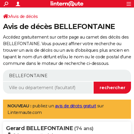
ACTUALITÉS
Connexion
S'inscrire
Avis de décès
Rechercher
Société
Education
Villes
Politique
Faits Divers
Monde
+
SPORT
Avis de décès BELLEFONTAINE
Football
Cyclisme
Forum
Coupe du monde 2026
Tennis
Rugby
CULTURE
Accédez gratuitement sur cette page au carnet des décès des
TNT
Cinéma
Musique
Programme TV
Streaming
Sorties cinéma
+
BELLEFONTAINE. Vous pouvez affiner votre recherche ou
FINANCE
trouver un avis de décès ou un avis d'obsèques plus ancien en
Impôts
Immobilier
Banque
Crédit
Retraite
Epargne
Risques naturels par ville
Assurance
AUTO
tapant le nom d'un défunt et/ou le nom ou le code postal d'une
commune dans le moteur de recherche ci-dessous.
Réserver un essai
Berlines
Forum auto
Essais
Citadines
SUV
+
HIGH-TECH
Meilleur smartphone
Ordinateurs
Guide high-tech
Mobiles
Internet
Jeux vidéo
+
BRICOLAGE
Aménagement intérieur
Cuisine
Jardinage
+
Forum
Extérieur
Salle de bains
Rangement
WEEK-END
Escapades
Expositions
Week-end nature
Guides de France
Patrimoine
Musées
+
LIFESTYLE
NOUVEAU :
publiez un
avis de décès gratuit
sur
Linternaute.com
Bien-être
Mode
+
Art de vivre
Loisirs
Modes de vie
SANTE
Gerard BELLEFONTAINE
Guide de la santé
Médicaments
+
Alimentation
Maladies
Sommeil
(74 ans)
VOYAGE