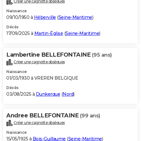
Créer une cagnotte obsèques
City break
Voyage de noces
Climat
Destinations
Voyage nature
Forum
+
PHOTO
Naissance
09/10/1950 à
Héberville
(
Seine-Maritime
)
GUIDES D'ACHAT
Décès
17/09/2025 à
Martin-Église
(
Seine-Maritime
)
BONS PLANS
CARTE DE VOEUX
Lambertine BELLEFONTAINE
(95 ans)
Carte Bonne année
Carte Pâques
Carte de Noël
Carte Saint-Valentin
Carte d'anniversaire
DICTIONNAIRE
Créer une cagnotte obsèques
Biographies
Expressions
Dictionnaire
Citations
Proverbes
PROGRAMME TV
Naissance
01/03/1930 à VREREN BELGIQUE
COPAINS D'AVANT
Décès
03/08/2025 à
Dunkerque
(
Nord
)
Se connecter
Collèges
Universités
Service militaire
S'inscrire
Lycées
Primaires
Entreprises
Avis de recherche
AVIS DE DÉCÈS
FORUM
Andree BELLEFONTAINE
(99 ans)
Lifestyle
Sport
Television
Cinema
Bricolage
Culture
Auto
Voyage
Créer une cagnotte obsèques
Naissance
15/05/1925 à
Bois-Guillaume
(
Seine-Maritime
)