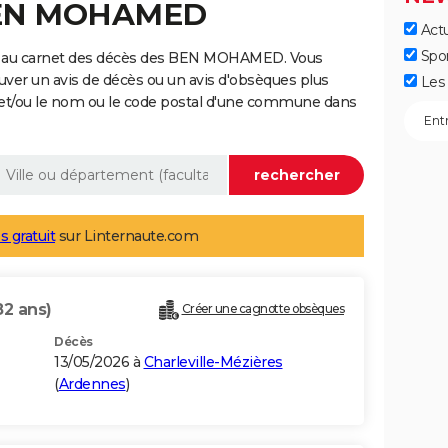
 BEN MOHAMED
Actu
Spo
e au carnet des décès des BEN MOHAMED. Vous
uver un avis de décès ou un avis d'obsèques plus
Les 
 et/ou le nom ou le code postal d'une commune dans
s gratuit
sur Linternaute.com
82 ans)
Créer une cagnotte obsèques
Décès
13/05/2026 à
Charleville-Mézières
(
Ardennes
)