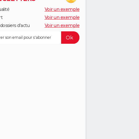
alité
Voir un exemple
rt
Voir un exemple
dossiers d'actu
Voir un exemple