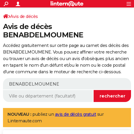
ACTUALITÉS
Connexion
S'inscrire
Avis de décès
Rechercher
Société
Education
Villes
Politique
Faits Divers
Monde
+
SPORT
Avis de décès
Football
Cyclisme
Forum
Coupe du monde 2026
Tennis
Rugby
CULTURE
BENABDELMOUMENE
TNT
Cinéma
Musique
Programme TV
Streaming
Sorties cinéma
+
FINANCE
Accédez gratuitement sur cette page au carnet des décès des
BENABDELMOUMENE. Vous pouvez affiner votre recherche
Impôts
Immobilier
Banque
Crédit
Retraite
Epargne
Risques naturels par ville
Assurance
AUTO
ou trouver un avis de décès ou un avis d'obsèques plus ancien
en tapant le nom d'un défunt et/ou le nom ou le code postal
Réserver un essai
Berlines
Forum auto
Essais
Citadines
SUV
+
HIGH-TECH
d'une commune dans le moteur de recherche ci-dessous.
Meilleur smartphone
Ordinateurs
Guide high-tech
Mobiles
Internet
Jeux vidéo
+
BRICOLAGE
Aménagement intérieur
Cuisine
Jardinage
+
Forum
Extérieur
Salle de bains
Rangement
WEEK-END
Escapades
Expositions
Week-end nature
Guides de France
Patrimoine
Musées
+
LIFESTYLE
NOUVEAU :
publiez un
avis de décès gratuit
sur
Bien-être
Mode
+
Art de vivre
Loisirs
Modes de vie
SANTE
Linternaute.com
Guide de la santé
Médicaments
+
Alimentation
Maladies
Sommeil
VOYAGE