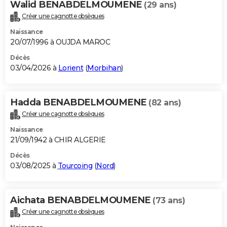
Walid BENABDELMOUMENE
(29 ans)
City break
Voyage de noces
Climat
Destinations
Voyage nature
Forum
+
PHOTO
Créer une cagnotte obsèques
Naissance
GUIDES D'ACHAT
20/07/1996 à OUJDA MAROC
BONS PLANS
Décès
03/04/2026 à
Lorient
(
Morbihan
)
CARTE DE VOEUX
Carte Bonne année
Carte Pâques
Carte de Noël
Carte Saint-Valentin
Carte d'anniversaire
DICTIONNAIRE
Hadda BENABDELMOUMENE
(82 ans)
Biographies
Expressions
Dictionnaire
Citations
Proverbes
Créer une cagnotte obsèques
PROGRAMME TV
Naissance
COPAINS D'AVANT
21/09/1942 à CHIR ALGERIE
Se connecter
Collèges
Universités
Service militaire
S'inscrire
Lycées
Primaires
Entreprises
Avis de recherche
Décès
AVIS DE DÉCÈS
03/08/2025 à
Tourcoing
(
Nord
)
FORUM
Lifestyle
Sport
Television
Cinema
Bricolage
Culture
Auto
Voyage
Aichata BENABDELMOUMENE
(73 ans)
Créer une cagnotte obsèques