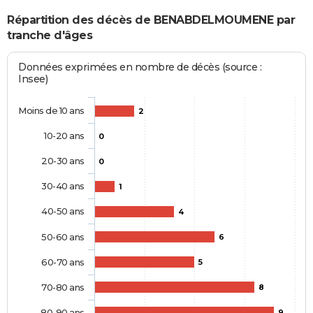
Répartition des décès de BENABDELMOUMENE par
tranche d'âges
Données exprimées en nombre de décès (source :
Insee)
Moins de 10 ans
2
10-20 ans
0
20-30 ans
0
30-40 ans
1
40-50 ans
4
50-60 ans
6
60-70 ans
5
70-80 ans
8
80-90 ans
9