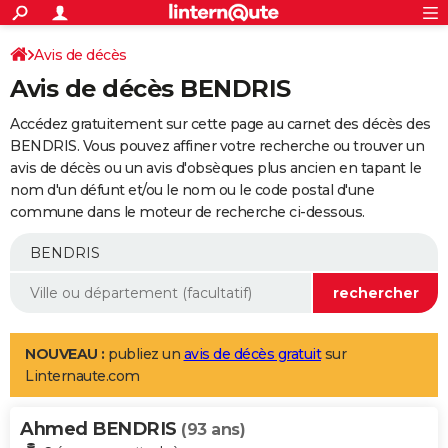
ACTUALITÉS
Connexion
S'inscrire
Avis de décès
Rechercher
Société
Education
Villes
Politique
Faits Divers
Monde
+
SPORT
Avis de décès BENDRIS
Football
Cyclisme
Forum
Coupe du monde 2026
Tennis
Rugby
CULTURE
Accédez gratuitement sur cette page au carnet des décès des
TNT
Cinéma
Musique
Programme TV
Streaming
Sorties cinéma
+
BENDRIS. Vous pouvez affiner votre recherche ou trouver un
FINANCE
avis de décès ou un avis d'obsèques plus ancien en tapant le
Impôts
Immobilier
Banque
Crédit
Retraite
Epargne
Risques naturels par ville
Assurance
AUTO
nom d'un défunt et/ou le nom ou le code postal d'une
commune dans le moteur de recherche ci-dessous.
Réserver un essai
Berlines
Forum auto
Essais
Citadines
SUV
+
HIGH-TECH
Meilleur smartphone
Ordinateurs
Guide high-tech
Mobiles
Internet
Jeux vidéo
+
BRICOLAGE
Aménagement intérieur
Cuisine
Jardinage
+
Forum
Extérieur
Salle de bains
Rangement
WEEK-END
Escapades
Expositions
Week-end nature
Guides de France
Patrimoine
Musées
+
LIFESTYLE
NOUVEAU :
publiez un
avis de décès gratuit
sur
Linternaute.com
Bien-être
Mode
+
Art de vivre
Loisirs
Modes de vie
SANTE
Ahmed BENDRIS
Guide de la santé
Médicaments
+
Alimentation
Maladies
Sommeil
(93 ans)
VOYAGE