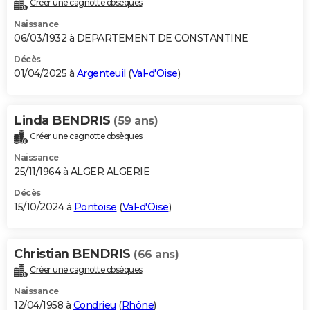
Créer une cagnotte obsèques
City break
Voyage de noces
Climat
Destinations
Voyage nature
Forum
+
PHOTO
Naissance
06/03/1932 à DEPARTEMENT DE CONSTANTINE
GUIDES D'ACHAT
Décès
01/04/2025 à
Argenteuil
(
Val-d'Oise
)
BONS PLANS
CARTE DE VOEUX
Linda BENDRIS
(59 ans)
Carte Bonne année
Carte Pâques
Carte de Noël
Carte Saint-Valentin
Carte d'anniversaire
DICTIONNAIRE
Créer une cagnotte obsèques
Biographies
Expressions
Dictionnaire
Citations
Proverbes
PROGRAMME TV
Naissance
25/11/1964 à ALGER ALGERIE
COPAINS D'AVANT
Décès
15/10/2024 à
Pontoise
(
Val-d'Oise
)
Se connecter
Collèges
Universités
Service militaire
S'inscrire
Lycées
Primaires
Entreprises
Avis de recherche
AVIS DE DÉCÈS
FORUM
Christian BENDRIS
(66 ans)
Lifestyle
Sport
Television
Cinema
Bricolage
Culture
Auto
Voyage
Créer une cagnotte obsèques
Naissance
12/04/1958 à
Condrieu
(
Rhône
)