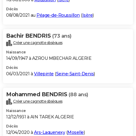
Décès
08/08/2021 au
Péage-de-Roussillon
(
Isère
)
Bachir BENDRIS
(73 ans)
Créer une cagnotte obsèques
Naissance
14/09/1947 à AZROU MBECHAR ALGERIE
Décès
06/03/2021 à
Villepinte
(
Seine-Saint-Denis
)
Mohammed BENDRIS
(88 ans)
Créer une cagnotte obsèques
Naissance
12/12/1931 à AIN TAREK ALGERIE
Décès
12/04/2020 à
Ars-Laquenexy
(
Moselle
)