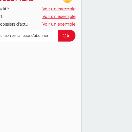
alité
Voir un exemple
rt
Voir un exemple
dossiers d'actu
Voir un exemple