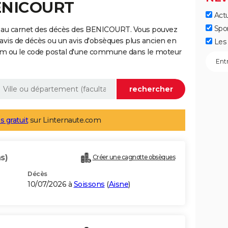
BENICOURT
Actu
Spo
e au carnet des décès des BENICOURT. Vous pouvez
 avis de décès ou un avis d'obsèques plus ancien en
Les 
nom ou le code postal d'une commune dans le moteur
s gratuit
sur Linternaute.com
s)
Créer une cagnotte obsèques
Décès
10/07/2026 à
Soissons
(
Aisne
)