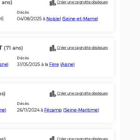
 ans)
Créer une cagnotte obsèques
Décès
DE
04/08/2025 à
Noisiel
(
Seine-et-Marne
)
RT
(71 ans)
Créer une cagnotte obsèques
Décès
sne
)
31/05/2025 à la
Fère
(
Aisne
)
ns)
Créer une cagnotte obsèques
Décès
ime
)
26/11/2024 à
Fécamp
(
Seine-Maritime
)
ns)
Créer une cagnotte obsèques