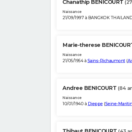
Chanathip BENICOURT
(27
Naissance
21/09/1997 à BANGKOK THAILAN
Marie-therese BENICOU
Naissance
21/05/1954 à
Sains-Richaumont
(
Ai
Andree BENICOURT
(84 a
Naissance
10/01/1940 à
Dieppe
(
Seine-Marit
Thibaut BENICOURT
(43 a