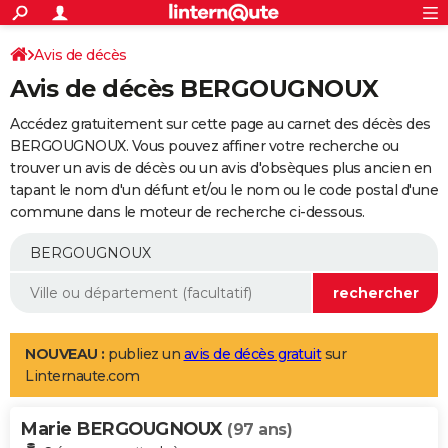
ACTUALITÉS
Connexion
S'inscrire
Avis de décès
Rechercher
Société
Education
Villes
Politique
Faits Divers
Monde
+
SPORT
Avis de décès BERGOUGNOUX
Football
Cyclisme
Forum
Coupe du monde 2026
Tennis
Rugby
CULTURE
Accédez gratuitement sur cette page au carnet des décès des
TNT
Cinéma
Musique
Programme TV
Streaming
Sorties cinéma
+
BERGOUGNOUX. Vous pouvez affiner votre recherche ou
FINANCE
trouver un avis de décès ou un avis d'obsèques plus ancien en
Impôts
Immobilier
Banque
Crédit
Retraite
Epargne
Risques naturels par ville
Assurance
AUTO
tapant le nom d'un défunt et/ou le nom ou le code postal d'une
commune dans le moteur de recherche ci-dessous.
Réserver un essai
Berlines
Forum auto
Essais
Citadines
SUV
+
HIGH-TECH
Meilleur smartphone
Ordinateurs
Guide high-tech
Mobiles
Internet
Jeux vidéo
+
BRICOLAGE
Aménagement intérieur
Cuisine
Jardinage
+
Forum
Extérieur
Salle de bains
Rangement
WEEK-END
Escapades
Expositions
Week-end nature
Guides de France
Patrimoine
Musées
+
LIFESTYLE
NOUVEAU :
publiez un
avis de décès gratuit
sur
Linternaute.com
Bien-être
Mode
+
Art de vivre
Loisirs
Modes de vie
SANTE
Marie BERGOUGNOUX
Guide de la santé
Médicaments
+
Alimentation
Maladies
Sommeil
(97 ans)
VOYAGE