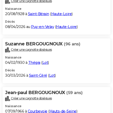
Créer une cagnotte obsèques
City break
Voyage de noces
Climat
Destinations
Voyage nature
Forum
+
PHOTO
Naissance
20/08/1928 à
Saint-Bérain
(
Haute-Loire
)
GUIDES D'ACHAT
Décès
08/04/2026 au
Puy-en-Velay
(
Haute-Loire
)
BONS PLANS
CARTE DE VOEUX
Suzanne BERGOUGNOUX
(96 ans)
Carte Bonne année
Carte Pâques
Carte de Noël
Carte Saint-Valentin
Carte d'anniversaire
DICTIONNAIRE
Créer une cagnotte obsèques
Biographies
Expressions
Dictionnaire
Citations
Proverbes
PROGRAMME TV
Naissance
04/02/1930 à
Thégra
(
Lot
)
COPAINS D'AVANT
Décès
30/03/2026 à
Saint-Céré
(
Lot
)
Se connecter
Collèges
Universités
Service militaire
S'inscrire
Lycées
Primaires
Entreprises
Avis de recherche
AVIS DE DÉCÈS
FORUM
Jean-paul BERGOUGNOUX
(59 ans)
Lifestyle
Sport
Television
Cinema
Bricolage
Culture
Auto
Voyage
Créer une cagnotte obsèques
Naissance
07/09/1966 à
Courbevoie
(
Hauts-de-Seine
)