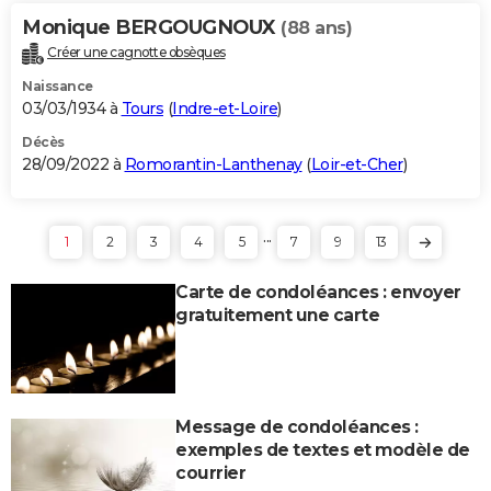
Monique BERGOUGNOUX
(88 ans)
Créer une cagnotte obsèques
Naissance
03/03/1934 à
Tours
(
Indre-et-Loire
)
Décès
28/09/2022 à
Romorantin-Lanthenay
(
Loir-et-Cher
)
...
1
2
3
4
5
7
9
13
Carte de condoléances : envoyer
gratuitement une carte
Message de condoléances :
exemples de textes et modèle de
courrier