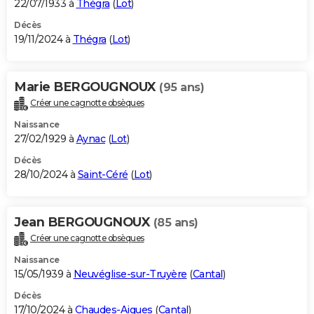
22/07/1933 à
Thégra
(
Lot
)
Décès
19/11/2024 à
Thégra
(
Lot
)
Marie BERGOUGNOUX
(95 ans)
Créer une cagnotte obsèques
Naissance
27/02/1929 à
Aynac
(
Lot
)
Décès
28/10/2024 à
Saint-Céré
(
Lot
)
Jean BERGOUGNOUX
(85 ans)
Créer une cagnotte obsèques
Naissance
15/05/1939 à
Neuvéglise-sur-Truyère
(
Cantal
)
Décès
17/10/2024 à
Chaudes-Aigues
(
Cantal
)