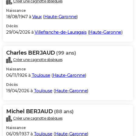
Créer une cagnotte obsèques
City break
Voyage de noces
Climat
Destinations
Voyage nature
Forum
+
PHOTO
Naissance
18/08/1947 à
Vaux
(
Haute-Garonne
)
GUIDES D'ACHAT
Décès
29/04/2026 à
Villefranche-de-Lauragais
(
Haute-Garonne
)
BONS PLANS
CARTE DE VOEUX
Charles BERJAUD
(99 ans)
Carte Bonne année
Carte Pâques
Carte de Noël
Carte Saint-Valentin
Carte d'anniversaire
DICTIONNAIRE
Créer une cagnotte obsèques
Biographies
Expressions
Dictionnaire
Citations
Proverbes
PROGRAMME TV
Naissance
06/11/1926 à
Toulouse
(
Haute-Garonne
)
COPAINS D'AVANT
Décès
19/04/2026 à
Toulouse
(
Haute-Garonne
)
Se connecter
Collèges
Universités
Service militaire
S'inscrire
Lycées
Primaires
Entreprises
Avis de recherche
AVIS DE DÉCÈS
FORUM
Michel BERJAUD
(88 ans)
Lifestyle
Sport
Television
Cinema
Bricolage
Culture
Auto
Voyage
Créer une cagnotte obsèques
Naissance
06/09/1937 à
Toulouse
(
Haute-Garonne
)