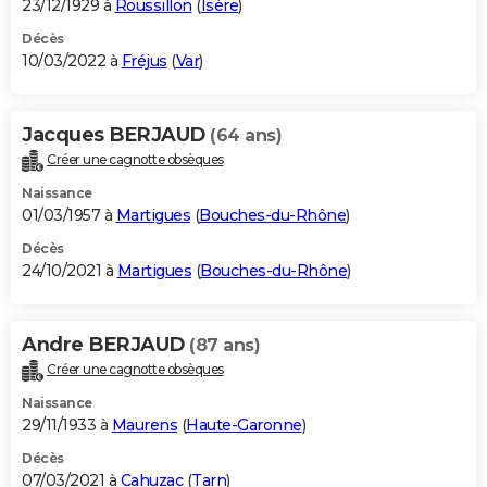
23/12/1929 à
Roussillon
(
Isère
)
Décès
10/03/2022 à
Fréjus
(
Var
)
Jacques BERJAUD
(64 ans)
Créer une cagnotte obsèques
Naissance
01/03/1957 à
Martigues
(
Bouches-du-Rhône
)
Décès
24/10/2021 à
Martigues
(
Bouches-du-Rhône
)
Andre BERJAUD
(87 ans)
Créer une cagnotte obsèques
Naissance
29/11/1933 à
Maurens
(
Haute-Garonne
)
Décès
07/03/2021 à
Cahuzac
(
Tarn
)