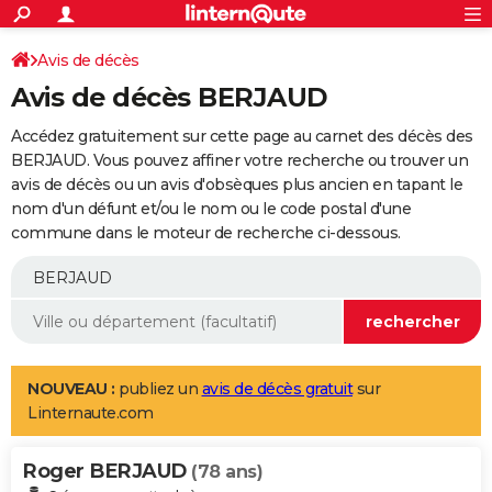
ACTUALITÉS
Connexion
S'inscrire
Avis de décès
Rechercher
Société
Education
Villes
Politique
Faits Divers
Monde
+
SPORT
Avis de décès BERJAUD
Football
Cyclisme
Forum
Coupe du monde 2026
Tennis
Rugby
CULTURE
Accédez gratuitement sur cette page au carnet des décès des
TNT
Cinéma
Musique
Programme TV
Streaming
Sorties cinéma
+
BERJAUD. Vous pouvez affiner votre recherche ou trouver un
FINANCE
avis de décès ou un avis d'obsèques plus ancien en tapant le
Impôts
Immobilier
Banque
Crédit
Retraite
Epargne
Risques naturels par ville
Assurance
AUTO
nom d'un défunt et/ou le nom ou le code postal d'une
commune dans le moteur de recherche ci-dessous.
Réserver un essai
Berlines
Forum auto
Essais
Citadines
SUV
+
HIGH-TECH
Meilleur smartphone
Ordinateurs
Guide high-tech
Mobiles
Internet
Jeux vidéo
+
BRICOLAGE
Aménagement intérieur
Cuisine
Jardinage
+
Forum
Extérieur
Salle de bains
Rangement
WEEK-END
Escapades
Expositions
Week-end nature
Guides de France
Patrimoine
Musées
+
LIFESTYLE
NOUVEAU :
publiez un
avis de décès gratuit
sur
Linternaute.com
Bien-être
Mode
+
Art de vivre
Loisirs
Modes de vie
SANTE
Roger BERJAUD
Guide de la santé
Médicaments
+
Alimentation
Maladies
Sommeil
(78 ans)
VOYAGE