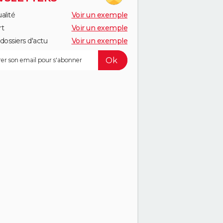
alité
Voir un exemple
rt
Voir un exemple
dossiers d'actu
Voir un exemple