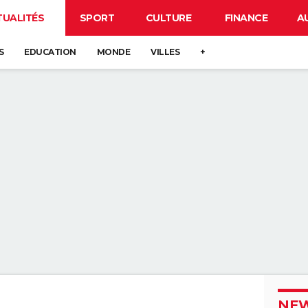
TUALITÉS
SPORT
CULTURE
FINANCE
A
S
EDUCATION
MONDE
VILLES
+
NEW