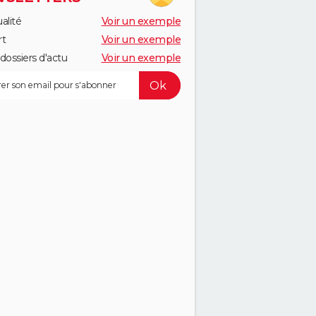
alité
Voir un exemple
rt
Voir un exemple
dossiers d'actu
Voir un exemple