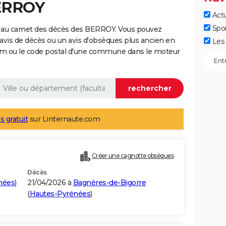
BERROY
Actu
Spo
 au carnet des décès des BERROY. Vous pouvez
 avis de décès ou un avis d'obsèques plus ancien en
Les 
nom ou le code postal d'une commune dans le moteur
s gratuit
sur Linternaute.com
Créer une cagnotte obsèques
Décès
nées
)
21/04/2026 à
Bagnères-de-Bigorre
(
Hautes-Pyrénées
)