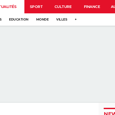
TUALITÉS
SPORT
CULTURE
FINANCE
A
S
EDUCATION
MONDE
VILLES
+
NEW