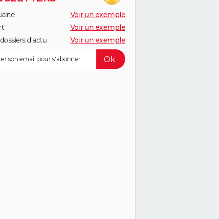
alité
Voir un exemple
rt
Voir un exemple
dossiers d'actu
Voir un exemple