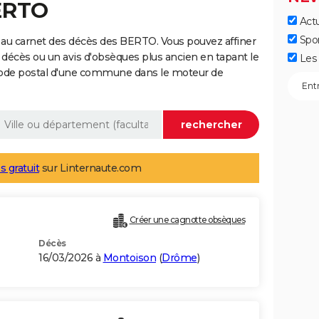
ERTO
Actu
Spo
 au carnet des décès des BERTO. Vous pouvez affiner
 décès ou un avis d'obsèques plus ancien en tapant le
Les 
code postal d'une commune dans le moteur de
s gratuit
sur Linternaute.com
Créer une cagnotte obsèques
Décès
16/03/2026 à
Montoison
(
Drôme
)