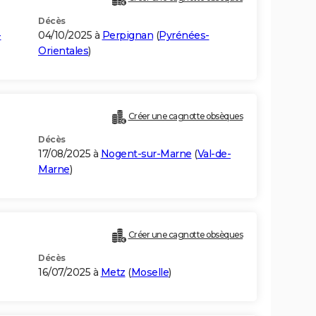
Décès
-
04/10/2025 à
Perpignan
(
Pyrénées-
Orientales
)
Créer une cagnotte obsèques
Décès
17/08/2025 à
Nogent-sur-Marne
(
Val-de-
Marne
)
Créer une cagnotte obsèques
Décès
16/07/2025 à
Metz
(
Moselle
)