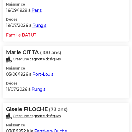
Naissance
City break
Voyage de noces
Climat
Destinations
Voyage nature
Forum
+
PHOTO
16/09/1929 à
Paris
GUIDES D'ACHAT
Décès
19/07/2026 à
Rungis
BONS PLANS
Famille BATUT
CARTE DE VOEUX
Marie CITTA
(100 ans)
Carte Bonne année
Carte Pâques
Carte de Noël
Carte Saint-Valentin
Carte d'anniversaire
DICTIONNAIRE
Créer une cagnotte obsèques
Biographies
Expressions
Dictionnaire
Citations
Proverbes
PROGRAMME TV
Naissance
05/06/1926 à
Port-Louis
COPAINS D'AVANT
Décès
11/07/2026 à
Rungis
Se connecter
Collèges
Universités
Service militaire
S'inscrire
Lycées
Primaires
Entreprises
Avis de recherche
AVIS DE DÉCÈS
FORUM
Gisele FILOCHE
(73 ans)
Lifestyle
Sport
Television
Cinema
Bricolage
Culture
Auto
Voyage
Créer une cagnotte obsèques
Naissance
07/11/1952 à la
Ferté-en-Ouche