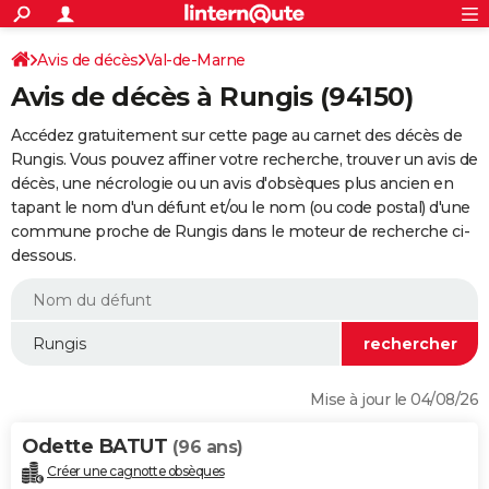
ACTUALITÉS
Connexion
S'inscrire
Avis de décès
Val-de-Marne
Rechercher
Société
Education
Villes
Politique
Faits Divers
Monde
+
SPORT
Avis de décès à Rungis (94150)
Football
Cyclisme
Forum
Coupe du monde 2026
Tennis
Rugby
CULTURE
Accédez gratuitement sur cette page au carnet des décès de
TNT
Cinéma
Musique
Programme TV
Streaming
Sorties cinéma
+
Rungis. Vous pouvez affiner votre recherche, trouver un avis de
FINANCE
décès, une nécrologie ou un avis d'obsèques plus ancien en
Impôts
Immobilier
Banque
Crédit
Retraite
Epargne
Risques naturels par ville
Assurance
AUTO
tapant le nom d'un défunt et/ou le nom (ou code postal) d'une
commune proche de Rungis dans le moteur de recherche ci-
Réserver un essai
Berlines
Forum auto
Essais
Citadines
SUV
+
HIGH-TECH
dessous.
Meilleur smartphone
Ordinateurs
Guide high-tech
Mobiles
Internet
Jeux vidéo
+
BRICOLAGE
Aménagement intérieur
Cuisine
Jardinage
+
Forum
Extérieur
Salle de bains
Rangement
WEEK-END
Escapades
Expositions
Week-end nature
Guides de France
Patrimoine
Musées
+
LIFESTYLE
Mise à jour le 04/08/26
Bien-être
Mode
+
Art de vivre
Loisirs
Modes de vie
SANTE
Odette BATUT
(96 ans)
Guide de la santé
Médicaments
+
Alimentation
Maladies
Sommeil
VOYAGE
Créer une cagnotte obsèques