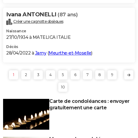
Ivana ANTONELLI
(87 ans)
Créer une cagnotte obsèques
Naissance
27/10/1934 à MATELICA ITALIE
Décès
28/04/2022 à
Jarny
(
Meurthe-et-Moselle
)
1
2
3
4
5
6
7
8
9
10
Carte de condoléances : envoyer
gratuitement une carte