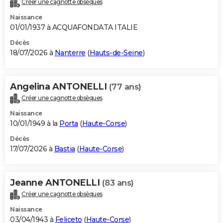
Créer une cagnotte obsèques
City break
Voyage de noces
Climat
Destinations
Voyage nature
Forum
+
PHOTO
Naissance
01/01/1937 à ACQUAFONDATA ITALIE
GUIDES D'ACHAT
Décès
18/07/2026 à
Nanterre
(
Hauts-de-Seine
)
BONS PLANS
CARTE DE VOEUX
Angelina ANTONELLI
(77 ans)
Carte Bonne année
Carte Pâques
Carte de Noël
Carte Saint-Valentin
Carte d'anniversaire
DICTIONNAIRE
Créer une cagnotte obsèques
Biographies
Expressions
Dictionnaire
Citations
Proverbes
PROGRAMME TV
Naissance
10/01/1949 à la
Porta
(
Haute-Corse
)
COPAINS D'AVANT
Décès
17/07/2026 à
Bastia
(
Haute-Corse
)
Se connecter
Collèges
Universités
Service militaire
S'inscrire
Lycées
Primaires
Entreprises
Avis de recherche
AVIS DE DÉCÈS
FORUM
Jeanne ANTONELLI
(83 ans)
Lifestyle
Sport
Television
Cinema
Bricolage
Culture
Auto
Voyage
Créer une cagnotte obsèques
Naissance
03/04/1943 à
Feliceto
(
Haute-Corse
)