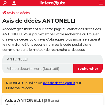
ACTUALITÉS
Connexion
S'inscrire
Avis de décès
Rechercher
Société
Education
Villes
Politique
Faits Divers
Monde
+
SPORT
Avis de décès ANTONELLI
Football
Cyclisme
Forum
Coupe du monde 2026
Tennis
Rugby
CULTURE
Accédez gratuitement sur cette page au carnet des décès des
TNT
Cinéma
Musique
Programme TV
Streaming
Sorties cinéma
+
ANTONELLI. Vous pouvez affiner votre recherche ou trouver
FINANCE
un avis de décès ou un avis d'obsèques plus ancien en tapant
Impôts
Immobilier
Banque
Crédit
Retraite
Epargne
Risques naturels par ville
Assurance
AUTO
le nom d'un défunt et/ou le nom ou le code postal d'une
commune dans le moteur de recherche ci-dessous.
Réserver un essai
Berlines
Forum auto
Essais
Citadines
SUV
+
HIGH-TECH
Meilleur smartphone
Ordinateurs
Guide high-tech
Mobiles
Internet
Jeux vidéo
+
BRICOLAGE
Aménagement intérieur
Cuisine
Jardinage
+
Forum
Extérieur
Salle de bains
Rangement
WEEK-END
Escapades
Expositions
Week-end nature
Guides de France
Patrimoine
Musées
+
LIFESTYLE
NOUVEAU :
publiez un
avis de décès gratuit
sur
Linternaute.com
Bien-être
Mode
+
Art de vivre
Loisirs
Modes de vie
SANTE
Adua ANTONELLI
Guide de la santé
Médicaments
+
Alimentation
Maladies
Sommeil
(89 ans)
VOYAGE