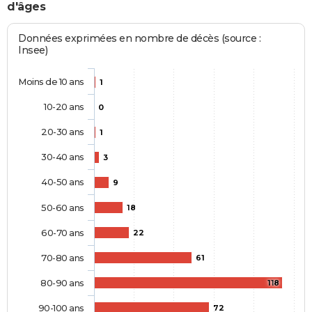
d'âges
Données exprimées en nombre de décès (source :
Insee)
Moins de 10 ans
1
10-20 ans
0
20-30 ans
1
30-40 ans
3
40-50 ans
9
50-60 ans
18
60-70 ans
22
70-80 ans
61
80-90 ans
118
90-100 ans
72