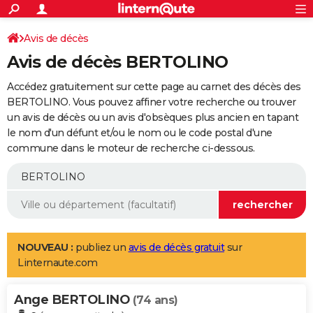
ACTUALITÉS
Connexion
S'inscrire
Avis de décès
Rechercher
Société
Education
Villes
Politique
Faits Divers
Monde
+
SPORT
Avis de décès BERTOLINO
Football
Cyclisme
Forum
Coupe du monde 2026
Tennis
Rugby
CULTURE
Accédez gratuitement sur cette page au carnet des décès des
TNT
Cinéma
Musique
Programme TV
Streaming
Sorties cinéma
+
BERTOLINO. Vous pouvez affiner votre recherche ou trouver
FINANCE
un avis de décès ou un avis d'obsèques plus ancien en tapant
Impôts
Immobilier
Banque
Crédit
Retraite
Epargne
Risques naturels par ville
Assurance
AUTO
le nom d'un défunt et/ou le nom ou le code postal d'une
commune dans le moteur de recherche ci-dessous.
Réserver un essai
Berlines
Forum auto
Essais
Citadines
SUV
+
HIGH-TECH
Meilleur smartphone
Ordinateurs
Guide high-tech
Mobiles
Internet
Jeux vidéo
+
BRICOLAGE
Aménagement intérieur
Cuisine
Jardinage
+
Forum
Extérieur
Salle de bains
Rangement
WEEK-END
Escapades
Expositions
Week-end nature
Guides de France
Patrimoine
Musées
+
LIFESTYLE
NOUVEAU :
publiez un
avis de décès gratuit
sur
Linternaute.com
Bien-être
Mode
+
Art de vivre
Loisirs
Modes de vie
SANTE
Ange BERTOLINO
Guide de la santé
Médicaments
+
Alimentation
Maladies
Sommeil
(74 ans)
VOYAGE