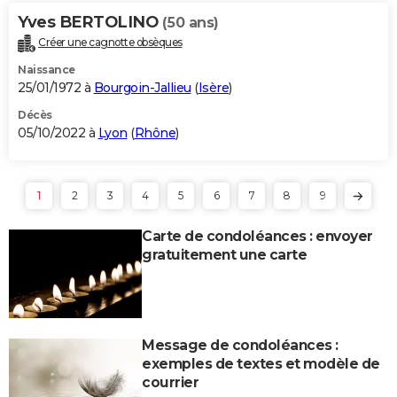
Yves BERTOLINO
(50 ans)
Créer une cagnotte obsèques
Naissance
25/01/1972 à
Bourgoin-Jallieu
(
Isère
)
Décès
05/10/2022 à
Lyon
(
Rhône
)
1
2
3
4
5
6
7
8
9
Carte de condoléances : envoyer
gratuitement une carte
Message de condoléances :
exemples de textes et modèle de
courrier