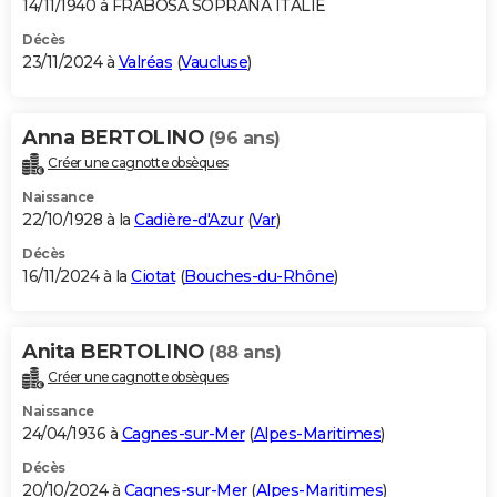
14/11/1940 à FRABOSA SOPRANA ITALIE
Décès
23/11/2024 à
Valréas
(
Vaucluse
)
Anna BERTOLINO
(96 ans)
Créer une cagnotte obsèques
Naissance
22/10/1928 à la
Cadière-d'Azur
(
Var
)
Décès
16/11/2024 à la
Ciotat
(
Bouches-du-Rhône
)
Anita BERTOLINO
(88 ans)
Créer une cagnotte obsèques
Naissance
24/04/1936 à
Cagnes-sur-Mer
(
Alpes-Maritimes
)
Décès
20/10/2024 à
Cagnes-sur-Mer
(
Alpes-Maritimes
)