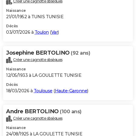
Créer une cagnotte obsèques
City break
Voyage de noces
Climat
Destinations
Voyage nature
Forum
+
PHOTO
Naissance
21/01/1952 à TUNIS TUNISIE
GUIDES D'ACHAT
Décès
03/07/2026 à
Toulon
(
Var
)
BONS PLANS
CARTE DE VOEUX
Josephine BERTOLINO
(92 ans)
Carte Bonne année
Carte Pâques
Carte de Noël
Carte Saint-Valentin
Carte d'anniversaire
DICTIONNAIRE
Créer une cagnotte obsèques
Biographies
Expressions
Dictionnaire
Citations
Proverbes
PROGRAMME TV
Naissance
12/05/1933 à LA GOULETTE TUNISIE
COPAINS D'AVANT
Décès
18/03/2026 à
Toulouse
(
Haute-Garonne
)
Se connecter
Collèges
Universités
Service militaire
S'inscrire
Lycées
Primaires
Entreprises
Avis de recherche
AVIS DE DÉCÈS
FORUM
Andre BERTOLINO
(100 ans)
Lifestyle
Sport
Television
Cinema
Bricolage
Culture
Auto
Voyage
Créer une cagnotte obsèques
Naissance
24/08/1925 à LA GOULETTE TUNISIE