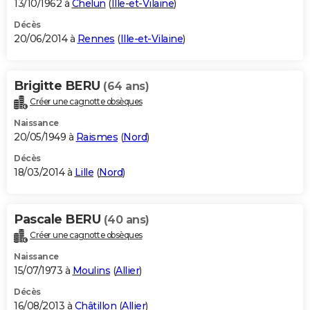
13/10/1962 à
Chelun
(
Ille-et-Vilaine
)
Décès
20/06/2014 à
Rennes
(
Ille-et-Vilaine
)
Brigitte BERU
(64 ans)
Créer une cagnotte obsèques
Naissance
20/05/1949 à
Raismes
(
Nord
)
Décès
18/03/2014 à
Lille
(
Nord
)
Pascale BERU
(40 ans)
Créer une cagnotte obsèques
Naissance
15/07/1973 à
Moulins
(
Allier
)
Décès
16/08/2013 à
Châtillon
(
Allier
)