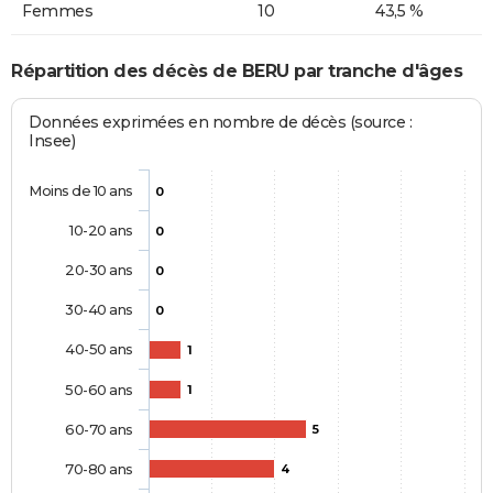
Femmes
10
43,5 %
Répartition des décès de BERU par tranche d'âges
Données exprimées en nombre de décès (source :
Insee)
Moins de 10 ans
0
10-20 ans
0
20-30 ans
0
30-40 ans
0
40-50 ans
1
50-60 ans
1
60-70 ans
5
70-80 ans
4