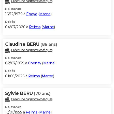
Créer une cagnotte obsèques
City break
Voyage de noces
Climat
Destinations
Voyage nature
Forum
+
PHOTO
Naissance
16/12/1939 à
Époye
(
Marne
)
GUIDES D'ACHAT
Décès
04/07/2026 à
Reims
(
Marne
)
BONS PLANS
CARTE DE VOEUX
Claudine BERU
(86 ans)
Carte Bonne année
Carte Pâques
Carte de Noël
Carte Saint-Valentin
Carte d'anniversaire
DICTIONNAIRE
Créer une cagnotte obsèques
Biographies
Expressions
Dictionnaire
Citations
Proverbes
PROGRAMME TV
Naissance
02/07/1939 à
Chenay
(
Marne
)
COPAINS D'AVANT
Décès
01/05/2026 à
Reims
(
Marne
)
Se connecter
Collèges
Universités
Service militaire
S'inscrire
Lycées
Primaires
Entreprises
Avis de recherche
AVIS DE DÉCÈS
FORUM
Sylvie BERU
(70 ans)
Lifestyle
Sport
Television
Cinema
Bricolage
Culture
Auto
Voyage
Créer une cagnotte obsèques
Naissance
17/01/1955 à
Reims
(
Marne
)