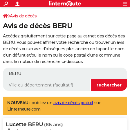
ACTUALITÉS
Connexion
S'inscrire
Avis de décès
Rechercher
Société
Education
Villes
Politique
Faits Divers
Monde
+
SPORT
Avis de décès BERU
Football
Cyclisme
Forum
Coupe du monde 2026
Tennis
Rugby
CULTURE
Accédez gratuitement sur cette page au carnet des décès des
TNT
Cinéma
Musique
Programme TV
Streaming
Sorties cinéma
+
BERU. Vous pouvez affiner votre recherche ou trouver un avis
FINANCE
de décès ou un avis d'obsèques plus ancien en tapant le nom
Impôts
Immobilier
Banque
Crédit
Retraite
Epargne
Risques naturels par ville
Assurance
AUTO
d'un défunt et/ou le nom ou le code postal d'une commune
dans le moteur de recherche ci-dessous.
Réserver un essai
Berlines
Forum auto
Essais
Citadines
SUV
+
HIGH-TECH
Meilleur smartphone
Ordinateurs
Guide high-tech
Mobiles
Internet
Jeux vidéo
+
BRICOLAGE
Aménagement intérieur
Cuisine
Jardinage
+
Forum
Extérieur
Salle de bains
Rangement
WEEK-END
Escapades
Expositions
Week-end nature
Guides de France
Patrimoine
Musées
+
LIFESTYLE
NOUVEAU :
publiez un
avis de décès gratuit
sur
Linternaute.com
Bien-être
Mode
+
Art de vivre
Loisirs
Modes de vie
SANTE
Lucette BERU
Guide de la santé
Médicaments
+
Alimentation
Maladies
Sommeil
(86 ans)
VOYAGE