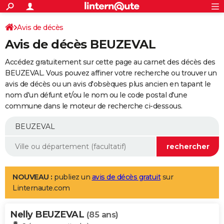
ACTUALITÉS
Connexion
S'inscrire
Avis de décès
Rechercher
Société
Education
Villes
Politique
Faits Divers
Monde
+
SPORT
Avis de décès BEUZEVAL
Football
Cyclisme
Forum
Coupe du monde 2026
Tennis
Rugby
CULTURE
Accédez gratuitement sur cette page au carnet des décès des
TNT
Cinéma
Musique
Programme TV
Streaming
Sorties cinéma
+
BEUZEVAL. Vous pouvez affiner votre recherche ou trouver un
FINANCE
avis de décès ou un avis d'obsèques plus ancien en tapant le
Impôts
Immobilier
Banque
Crédit
Retraite
Epargne
Risques naturels par ville
Assurance
AUTO
nom d'un défunt et/ou le nom ou le code postal d'une
commune dans le moteur de recherche ci-dessous.
Réserver un essai
Berlines
Forum auto
Essais
Citadines
SUV
+
HIGH-TECH
Meilleur smartphone
Ordinateurs
Guide high-tech
Mobiles
Internet
Jeux vidéo
+
BRICOLAGE
Aménagement intérieur
Cuisine
Jardinage
+
Forum
Extérieur
Salle de bains
Rangement
WEEK-END
Escapades
Expositions
Week-end nature
Guides de France
Patrimoine
Musées
+
LIFESTYLE
NOUVEAU :
publiez un
avis de décès gratuit
sur
Linternaute.com
Bien-être
Mode
+
Art de vivre
Loisirs
Modes de vie
SANTE
Nelly BEUZEVAL
Guide de la santé
Médicaments
+
Alimentation
Maladies
Sommeil
(85 ans)
VOYAGE