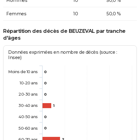
Hommes
10
50,0 %
Femmes
10
50,0 %
Répartition des décès de BEUZEVAL par tranche
d'âges
Données exprimées en nombre de décès (source :
Insee)
Moins de 10 ans
0
10-20 ans
0
20-30 ans
0
30-40 ans
1
40-50 ans
0
50-60 ans
0
60-70 ans
2