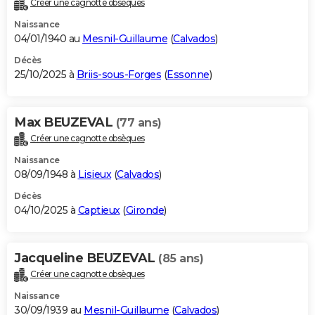
Créer une cagnotte obsèques
City break
Voyage de noces
Climat
Destinations
Voyage nature
Forum
+
PHOTO
Naissance
04/01/1940 au
Mesnil-Guillaume
(
Calvados
)
GUIDES D'ACHAT
Décès
25/10/2025 à
Briis-sous-Forges
(
Essonne
)
BONS PLANS
CARTE DE VOEUX
Max BEUZEVAL
(77 ans)
Carte Bonne année
Carte Pâques
Carte de Noël
Carte Saint-Valentin
Carte d'anniversaire
DICTIONNAIRE
Créer une cagnotte obsèques
Biographies
Expressions
Dictionnaire
Citations
Proverbes
PROGRAMME TV
Naissance
08/09/1948 à
Lisieux
(
Calvados
)
COPAINS D'AVANT
Décès
04/10/2025 à
Captieux
(
Gironde
)
Se connecter
Collèges
Universités
Service militaire
S'inscrire
Lycées
Primaires
Entreprises
Avis de recherche
AVIS DE DÉCÈS
FORUM
Jacqueline BEUZEVAL
(85 ans)
Lifestyle
Sport
Television
Cinema
Bricolage
Culture
Auto
Voyage
Créer une cagnotte obsèques
Naissance
30/09/1939 au
Mesnil-Guillaume
(
Calvados
)