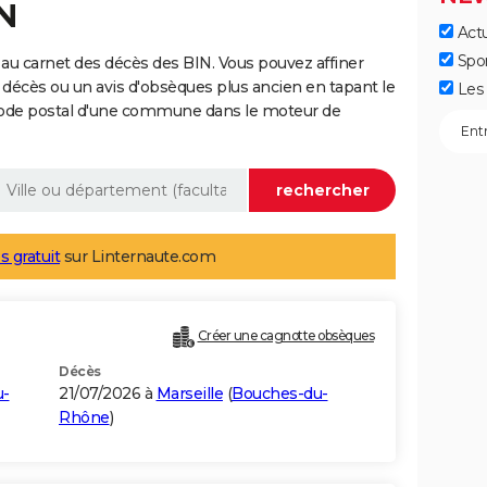
IN
Actu
Spo
au carnet des décès des BIN. Vous pouvez affiner
 décès ou un avis d'obsèques plus ancien en tapant le
Les 
code postal d'une commune dans le moteur de
s gratuit
sur Linternaute.com
Créer une cagnotte obsèques
Décès
u-
21/07/2026 à
Marseille
(
Bouches-du-
Rhône
)