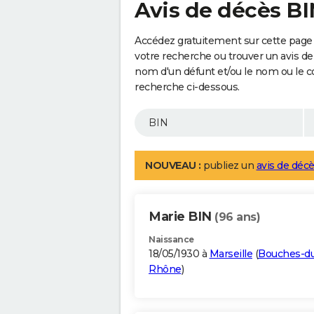
Avis de décès B
Accédez gratuitement sur cette page 
votre recherche ou trouver un avis de
nom d'un défunt et/ou le nom ou le 
recherche ci-dessous.
NOUVEAU :
publiez un
avis de décè
Marie BIN
(96 ans)
Naissance
18/05/1930 à
Marseille
(
Bouches-d
Rhône
)