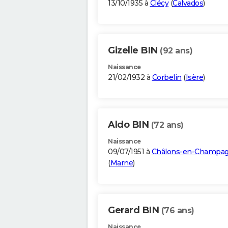
13/10/1935 à
Clécy
(
Calvados
)
Gizelle BIN
(92 ans)
Naissance
21/02/1932 à
Corbelin
(
Isère
)
Aldo BIN
(72 ans)
Naissance
09/07/1951 à
Châlons-en-Champa
(
Marne
)
Gerard BIN
(76 ans)
Naissance