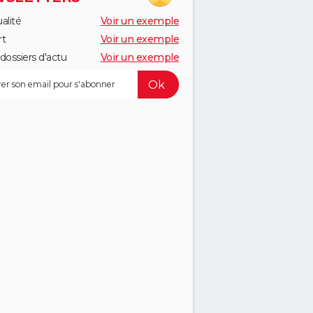
alité
Voir un exemple
rt
Voir un exemple
dossiers d'actu
Voir un exemple