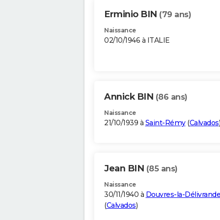
Erminio BIN
(79 ans)
Naissance
02/10/1946 à ITALIE
Annick BIN
(86 ans)
Naissance
21/10/1939 à
Saint-Rémy
(
Calvados
Jean BIN
(85 ans)
Naissance
30/11/1940 à
Douvres-la-Délivrand
(
Calvados
)