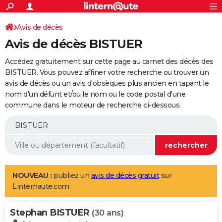
ACTUALITÉS
Connexion
S'inscrire
Avis de décès
Rechercher
Société
Education
Villes
Politique
Faits Divers
Monde
+
SPORT
Avis de décès BISTUER
Football
Cyclisme
Forum
Coupe du monde 2026
Tennis
Rugby
CULTURE
Accédez gratuitement sur cette page au carnet des décès des
TNT
Cinéma
Musique
Programme TV
Streaming
Sorties cinéma
+
BISTUER. Vous pouvez affiner votre recherche ou trouver un
FINANCE
avis de décès ou un avis d'obsèques plus ancien en tapant le
Impôts
Immobilier
Banque
Crédit
Retraite
Epargne
Risques naturels par ville
Assurance
AUTO
nom d'un défunt et/ou le nom ou le code postal d'une
commune dans le moteur de recherche ci-dessous.
Réserver un essai
Berlines
Forum auto
Essais
Citadines
SUV
+
HIGH-TECH
Meilleur smartphone
Ordinateurs
Guide high-tech
Mobiles
Internet
Jeux vidéo
+
BRICOLAGE
Aménagement intérieur
Cuisine
Jardinage
+
Forum
Extérieur
Salle de bains
Rangement
WEEK-END
Escapades
Expositions
Week-end nature
Guides de France
Patrimoine
Musées
+
LIFESTYLE
NOUVEAU :
publiez un
avis de décès gratuit
sur
Linternaute.com
Bien-être
Mode
+
Art de vivre
Loisirs
Modes de vie
SANTE
Stephan BISTUER
Guide de la santé
Médicaments
+
Alimentation
Maladies
Sommeil
(30 ans)
VOYAGE