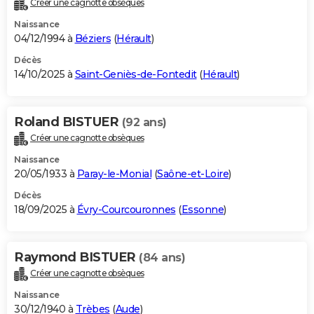
Créer une cagnotte obsèques
City break
Voyage de noces
Climat
Destinations
Voyage nature
Forum
+
PHOTO
Naissance
04/12/1994 à
Béziers
(
Hérault
)
GUIDES D'ACHAT
Décès
14/10/2025 à
Saint-Geniès-de-Fontedit
(
Hérault
)
BONS PLANS
CARTE DE VOEUX
Roland BISTUER
(92 ans)
Carte Bonne année
Carte Pâques
Carte de Noël
Carte Saint-Valentin
Carte d'anniversaire
DICTIONNAIRE
Créer une cagnotte obsèques
Biographies
Expressions
Dictionnaire
Citations
Proverbes
PROGRAMME TV
Naissance
20/05/1933 à
Paray-le-Monial
(
Saône-et-Loire
)
COPAINS D'AVANT
Décès
18/09/2025 à
Évry-Courcouronnes
(
Essonne
)
Se connecter
Collèges
Universités
Service militaire
S'inscrire
Lycées
Primaires
Entreprises
Avis de recherche
AVIS DE DÉCÈS
FORUM
Raymond BISTUER
(84 ans)
Lifestyle
Sport
Television
Cinema
Bricolage
Culture
Auto
Voyage
Créer une cagnotte obsèques
Naissance
30/12/1940 à
Trèbes
(
Aude
)