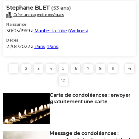
Stephane BLET
(53 ans)
Créer une cagnotte obsèques
Naissance
30/03/1969 à
Mantes-la-Jolie
(
Yvelines
)
Décès
21/04/2022 à
Paris
(
Paris
)
1
2
3
4
5
6
7
8
9
10
Carte de condoléances : envoyer
gratuitement une carte
Message de condoléances :