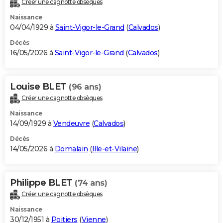
Créer une cagnotte obsèques
City break
Voyage de noces
Climat
Destinations
Voyage nature
Forum
+
PHOTO
Naissance
04/04/1929 à
Saint-Vigor-le-Grand
(
Calvados
)
GUIDES D'ACHAT
Décès
16/05/2026 à
Saint-Vigor-le-Grand
(
Calvados
)
BONS PLANS
CARTE DE VOEUX
Louise BLET
(96 ans)
Carte Bonne année
Carte Pâques
Carte de Noël
Carte Saint-Valentin
Carte d'anniversaire
DICTIONNAIRE
Créer une cagnotte obsèques
Biographies
Expressions
Dictionnaire
Citations
Proverbes
PROGRAMME TV
Naissance
14/09/1929 à
Vendeuvre
(
Calvados
)
COPAINS D'AVANT
Décès
14/05/2026 à
Domalain
(
Ille-et-Vilaine
)
Se connecter
Collèges
Universités
Service militaire
S'inscrire
Lycées
Primaires
Entreprises
Avis de recherche
AVIS DE DÉCÈS
FORUM
Philippe BLET
(74 ans)
Lifestyle
Sport
Television
Cinema
Bricolage
Culture
Auto
Voyage
Créer une cagnotte obsèques
Naissance
30/12/1951 à
Poitiers
(
Vienne
)