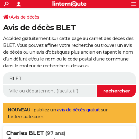
ACTUALITÉS
Connexion
S'inscrire
Avis de décès
Rechercher
Société
Education
Villes
Politique
Faits Divers
Monde
+
SPORT
Avis de décès BLET
Football
Cyclisme
Forum
Coupe du monde 2026
Tennis
Rugby
CULTURE
Accédez gratuitement sur cette page au carnet des décès des
TNT
Cinéma
Musique
Programme TV
Streaming
Sorties cinéma
+
BLET. Vous pouvez affiner votre recherche ou trouver un avis
FINANCE
de décès ou un avis d'obsèques plus ancien en tapant le nom
Impôts
Immobilier
Banque
Crédit
Retraite
Epargne
Risques naturels par ville
Assurance
AUTO
d'un défunt et/ou le nom ou le code postal d'une commune
dans le moteur de recherche ci-dessous.
Réserver un essai
Berlines
Forum auto
Essais
Citadines
SUV
+
HIGH-TECH
Meilleur smartphone
Ordinateurs
Guide high-tech
Mobiles
Internet
Jeux vidéo
+
BRICOLAGE
Aménagement intérieur
Cuisine
Jardinage
+
Forum
Extérieur
Salle de bains
Rangement
WEEK-END
Escapades
Expositions
Week-end nature
Guides de France
Patrimoine
Musées
+
LIFESTYLE
NOUVEAU :
publiez un
avis de décès gratuit
sur
Linternaute.com
Bien-être
Mode
+
Art de vivre
Loisirs
Modes de vie
SANTE
Charles BLET
Guide de la santé
Médicaments
+
Alimentation
Maladies
Sommeil
(97 ans)
VOYAGE