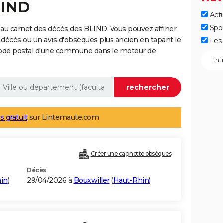
LIND
Actu
Spo
au carnet des décès des BLIND. Vous pouvez affiner
 décès ou un avis d'obsèques plus ancien en tapant le
Les 
code postal d'une commune dans le moteur de
s gratuit
sur Linternaute.com
Créer une cagnotte obsèques
Décès
in
)
29/04/2026 à
Bouxwiller
(
Haut-Rhin
)