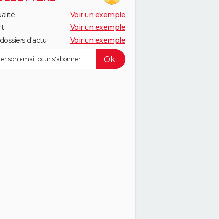
alité
Voir un exemple
rt
Voir un exemple
dossiers d'actu
Voir un exemple