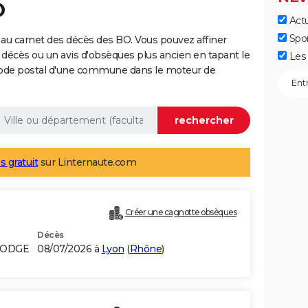
O
Actu
Spo
au carnet des décès des BO. Vous pouvez affiner
 décès ou un avis d'obsèques plus ancien en tapant le
Les 
code postal d'une commune dans le moteur de
s gratuit
sur Linternaute.com
Créer une cagnotte obsèques
Décès
BODGE
08/07/2026 à
Lyon
(
Rhône
)