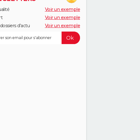
alité
Voir un exemple
rt
Voir un exemple
dossiers d'actu
Voir un exemple