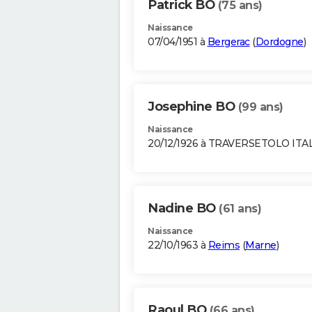
Patrick BO
(75 ans)
Naissance
07/04/1951 à
Bergerac
(
Dordogne
)
Josephine BO
(99 ans)
Naissance
20/12/1926 à TRAVERSETOLO ITA
Nadine BO
(61 ans)
Naissance
22/10/1963 à
Reims
(
Marne
)
Raoul BO
(66 ans)