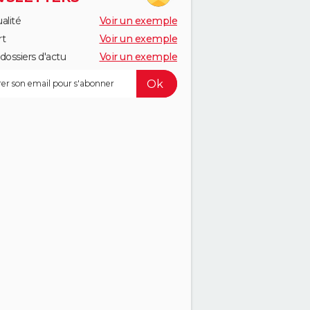
alité
Voir un exemple
rt
Voir un exemple
dossiers d'actu
Voir un exemple